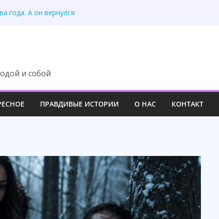
ю доярку в районе —
ва года. А он вернулся
ску богатой семьи
раскрыла правду
ал: попросит прощения
одой и собой
РЕСНОЕ
ПРАВДИВЫЕ ИСТОРИИ
О НАС
КОНТАКТ