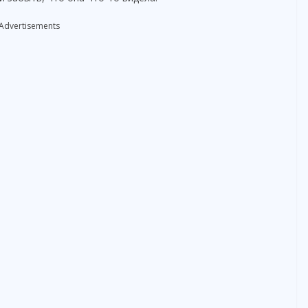
e
Advertisements
o