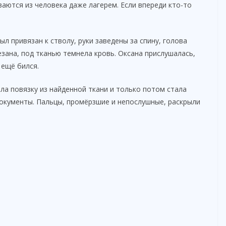
аются из человека даже лагерем. Если впереди кто-то
л привязан к стволу, руки заведены за спину, голова
резана, под тканью темнела кровь. Оксана прислушалась,
 ещё бился.
лала повязку из найденной ткани и только потом стала
документы. Пальцы, промёрзшие и непослушные, раскрыли