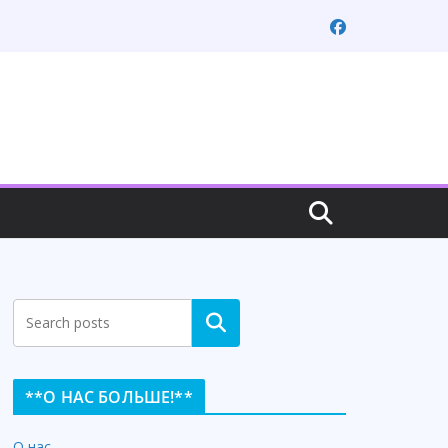
Search
**О НАС БОЛЬШЕ!**
О нас