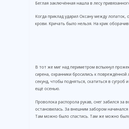
Беглая заключённая нашла в лесу привязанного
Когда приклад ударил Оксану между лопаток, о
крови. Кричать было нельзя. На крик оборачи
В тот же миг над периметром вспыхнул прожект
сирена, охранники бросились к повреждённой 
секунд, чтобы подняться, скатиться в сугроб 
ещё осенью.
Проволока распорола рукав, снег забился за в
остановилась. За внешним забором начинался 
Там можно было спастись. Там же можно было