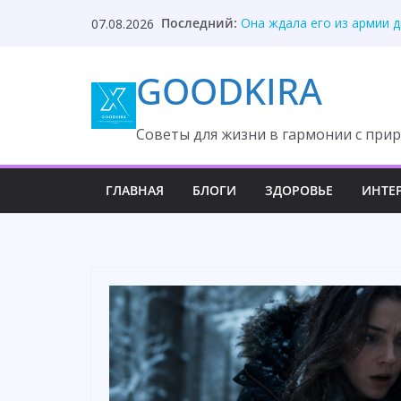
Skip
Он бросил жену — лучшу
Последний:
07.08.2026
to
Она ждала его из армии д
Секрет отца разрушил ма
content
GOODKIRA
Она молчала годами, но 
Пётр изменял жене и дум
Cоветы для жизни в гармонии с прир
ГЛАВНАЯ
БЛОГИ
ЗДОРОВЬЕ
ИНТЕ