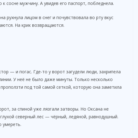
 к сосне мужчину. А увидев его паспорт, побледнела.
на рухнула лицом в снег и почувствовала во рту вкус
ваются. На крик возвращаются.
ор — и погас. Где-то у ворот загудели люди, захрипела
линии. У неё не было даже минуты. Только несколько
и проползти под той самой сеткой, которую она заметила
орот, за спиной уже лязгали затворы. Но Оксана не
глухой северный лес — чёрный, ледяной, равнодушный.
 умереть.