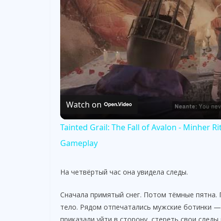
Watch on
Tainted Grail: The Fall of Avalon - Minher 
Gameplay
На четвёртый час она увидела следы.
Сначала примятый снег. Потом тёмные пятна.
тело. Рядом отпечатались мужские ботинки — 
приказали уйти в сторону, стереть свои следы 