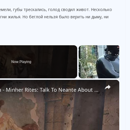
емели, губы трескались, голод сводил живот. Несколько
гни жилья. Но беглой нельзя было верить ни дыму, ни
Now Playing
×
Tainted Grail: The Fall of Avalon - Minher Rites: Talk To Neante About The Corrupted Temple Gameplay