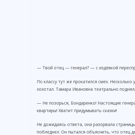
— Твой отец — генерал? — с издёвкой переспр
По классу тут же прокатился смех. Несколько
хохотал. Тамара Ивановна театрально подняла
— Не позорься, Бондаренко! Настоящие генера
квартиры! Хватит придумывать сказки!
Не дожидаясь ответа, она разорвала страницы
побледнел. Он пытался объяснить, что отец 