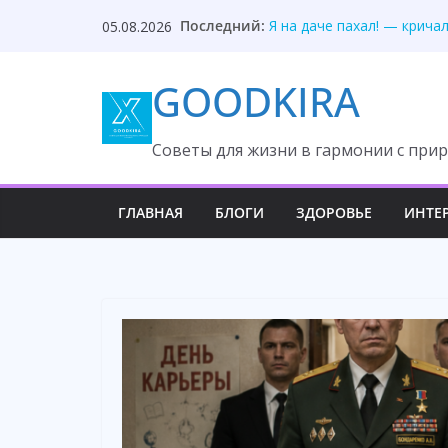
Skip
Последний:
Я на даче пахал! — крича
05.08.2026
to
Она два года рога носит,
Кира, странно… Я смотрю
content
GOODKIRA
Муж предал, незнакомец 
Дочь раскрыла тайну вто
Cоветы для жизни в гармонии с прир
ГЛАВНАЯ
БЛОГИ
ЗДОРОВЬЕ
ИНТЕ