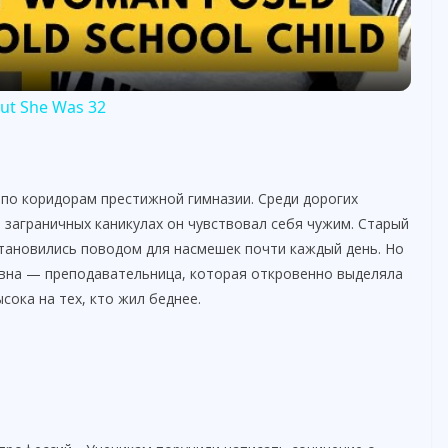
a
y
But She Was 32
V
 по коридорам престижной гимназии. Среди дорогих
i
заграничных каникулах он чувствовал себя чужим. Старый
становились поводом для насмешек почти каждый день. Но
d
вна — преподавательница, которая откровенно выделяла
сока на тех, кто жил беднее.
e
o