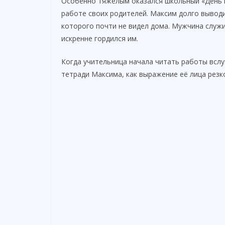
Особенно тяжёлым оказался школьный «День п
работе своих родителей. Максим долго выводи
которого почти не видел дома. Мужчина служи
искренне гордился им.
Когда учительница начала читать работы вслух
тетради Максима, как выражение её лица резк