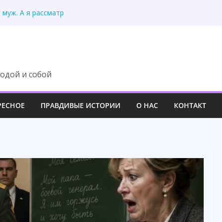
л муж. А я рассматр
 — усмехнулась
 документы и не
подарил новую жизнь
рого телефона отца
одой и собой
РЕСНОЕ
ПРАВДИВЫЕ ИСТОРИИ
О НАС
КОНТАКТ