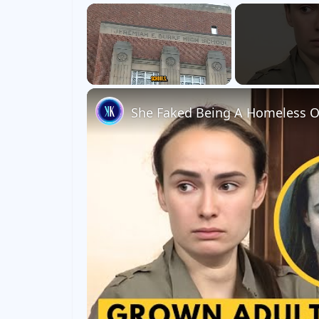
×
Unmute
She Faked Being A Homeless O