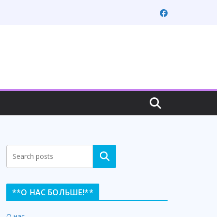
Search
**О НАС БОЛЬШЕ!**
О нас