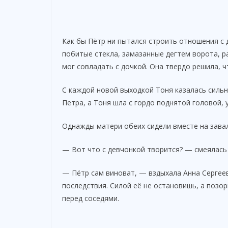
Как бы Пётр ни пытался строить отношения с 
побитые стекла, замазанные дегтем ворота, р
мог совладать с дочкой. Она твердо решила, ч
С каждой новой выходкой Тоня казалась сильн
Петра, а Тоня шла с гордо поднятой головой, 
Однажды матери обеих сидели вместе на зава
— Вот что с девчонкой творится? — смеялас
— Пётр сам виноват, — вздыхала Анна Сергеев
последствия. Силой её не остановишь, а позор
перед соседями.