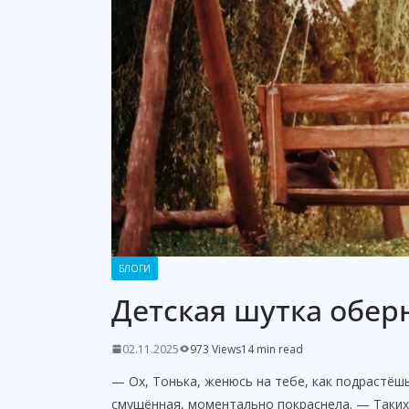
БЛОГИ
Детская шутка обер
02.11.2025
973 Views
14 min read
— Ох, Тонька, женюсь на тебе, как подрастёш
смущённая, моментально покраснела. — Таких 