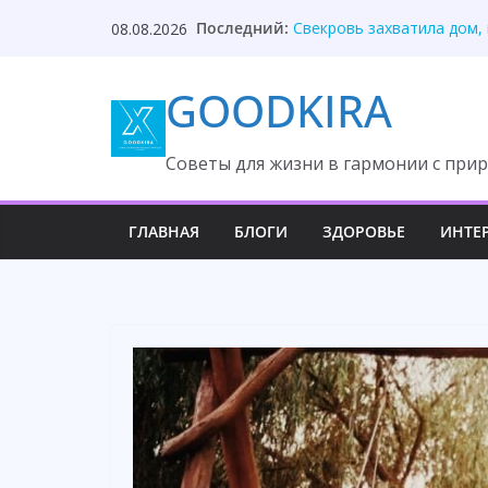
Skip
Я записалась к другому в
Последний:
08.08.2026
Свекровь захватила дом,
to
Сын попросил квартиру п
content
С первого числа за свою 
GOODKIRA
Привыкай. Она теперь буд
Cоветы для жизни в гармонии с прир
ГЛАВНАЯ
БЛОГИ
ЗДОРОВЬЕ
ИНТЕ