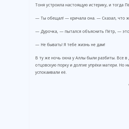
Тоня устроила настоящую истерику, и тогда П
— Ты обещал! — кричала она. — Сказал, что ж
— Дурочка, — пытался объяснить Пётр, — это 
— Не бывать! Я тебе жизнь не дам!
В ту же ночь окна у Аллы были разбиты. Все в
отцовскую порку и долгие упрёки матери. Но н
успокаивали её.