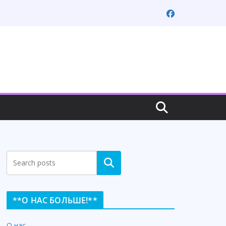
Search
**О НАС БОЛЬШЕ!**
О нас