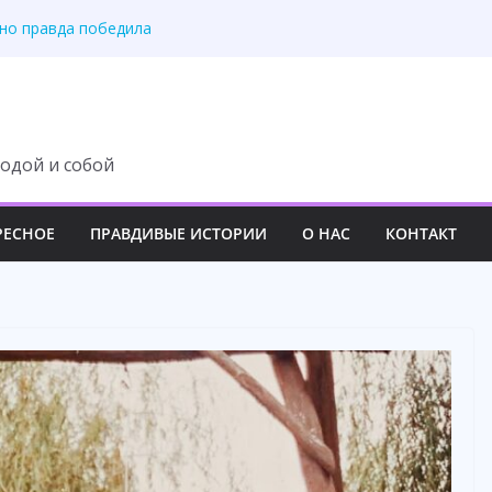
рачу. Просто чтобы
 но правда победила
осле маминой операции
квартиру платите
ет жить с нами,
одой и собой
РЕСНОЕ
ПРАВДИВЫЕ ИСТОРИИ
О НАС
КОНТАКТ