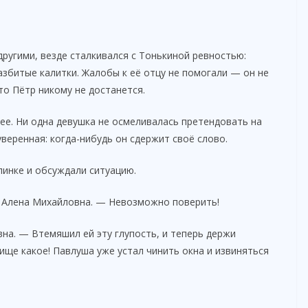
другими, везде сталкивался с Тонькиной ревностью:
азбитые калитки. Жалобы к её отцу не помогали — он не
то Пётр никому не достанется.
ее. Ни одна девушка не осмеливалась претендовать на
уверенная: когда-нибудь он сдержит своё слово.
линке и обсуждали ситуацию.
ь Алена Михайловна. — Невозможно поверить!
на. — Втемяшил ей эту глупость, и теперь держи
ище какое! Павлуша уже устал чинить окна и извиняться