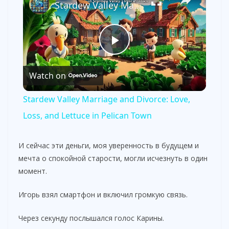
Stardew Valley Marriage and Divorce: Love, Loss, and Lettuce in Pelican Town
P
Watch on
l
Stardew Valley Marriage and Divorce: Love,
a
Loss, and Lettuce in Pelican Town
y
И сейчас эти деньги, моя уверенность в будущем и
мечта о спокойной старости, могли исчезнуть в один
момент.
V
Игорь взял смартфон и включил громкую связь.
i
Через секунду послышался голос Карины.