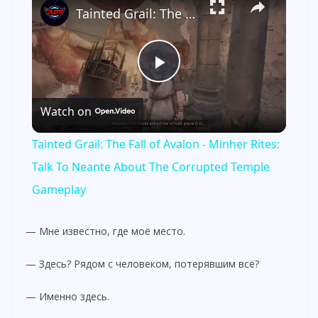
Tainted Grail: The Fall of Avalon - Minher Rites: Talk To Neante About The Corrupted Temple Gameplay
P
Watch on
l
Tainted Grail: The Fall of Avalon - Minher Rites:
a
Talk To Neante About The Corrupted Temple
Gameplay
y
— Мне известно, где моё место.
V
— Здесь? Рядом с человеком, потерявшим всё?
i
— Именно здесь.