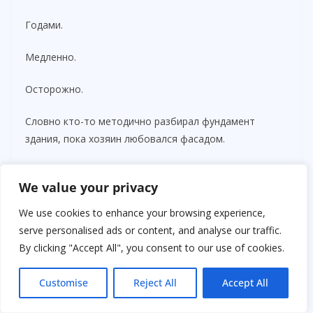
Годами.
Медленно.
Осторожно.
Словно кто-то методично разбирал фундамент
здания, пока хозяин любовался фасадом.
Самым тяжёлым ударом оказалось другое.
We value your privacy
Главным организатором действительно являлся
We use cookies to enhance your browsing experience,
Богдан.
serve personalised ads or content, and analyse our traffic.
By clicking "Accept All", you consent to our use of cookies.
Именно он создал сеть фирм.
Customise
Reject All
Accept All
Именно он подбирал посредников.