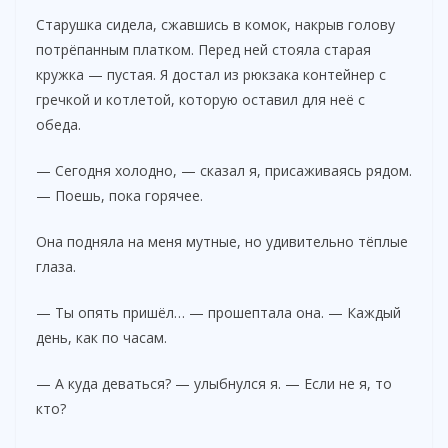
V
Старушка сидела, сжавшись в комок, накрыв голову
потрёпанным платком. Перед ней стояла старая
i
кружка — пустая. Я достал из рюкзака контейнер с
гречкой и котлетой, которую оставил для неё с
обеда.
d
— Сегодня холодно, — сказал я, присаживаясь рядом.
e
— Поешь, пока горячее.
Она подняла на меня мутные, но удивительно тёплые
o
глаза.
— Ты опять пришёл… — прошептала она. — Каждый
день, как по часам.
— А куда деваться? — улыбнулся я. — Если не я, то
кто?