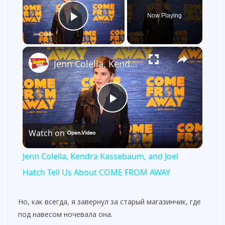
Now Playing
Play Video
×
Jenn Colella, Kendra Kassebaum, and Joel Hatch Tell Us About COME FROM AWAY
P
Watch on
l
Jenn Colella, Kendra Kassebaum, and Joel
a
Hatch Tell Us About COME FROM AWAY
y
Но, как всегда, я завернул за старый магазинчик, где
под навесом ночевала она.