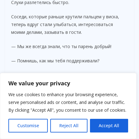
Слухи разлетелись быстро.
Соседи, которые раньше крутили пальцем у виска,
теперь вдруг стали улыбаться, интересоваться
моими делами, зазывать в гости.
— Мы же всегда знали, что ты парень добрый!
— Помнишь, как мы тебя поддерживали?
Я слушал и видел их настоящих — такими, какими они
We value your privacy
были тогда, когда проходили мимо неё, опуская глаза.
We use cookies to enhance your browsing experience,
И мне больше не хотелось с ними говорить.
serve personalised ads or content, and analyse our traffic.
By clicking "Accept All", you consent to our use of cookies.
9
Часть наследства я оставил себе — чтобы изменить
Customise
Reject All
Accept All
свою жизнь. Остальное направил туда, где когда-то