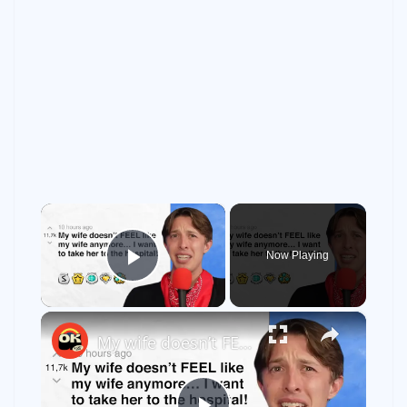
×
Now Playing
Play Video
×
My wife doesn’t FEEL like my wife anymore… I want to take her to the hospital! - r/BORUpdates | Reddit Stories