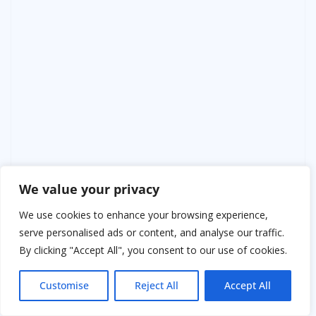
Я вздохнул.
We value your privacy
— Я боюсь, — признался я. — Боюсь, что не смогу
We use cookies to enhance your browsing experience,
справиться, что не смогу быть настоящим отцом для
serve personalised ads or content, and analyse our traffic.
него…
By clicking "Accept All", you consent to our use of cookies.
Она взяла мою руку.
Customise
Reject All
Accept All
— Ты уже отец, — сказала она уверенно. — Ты здесь,