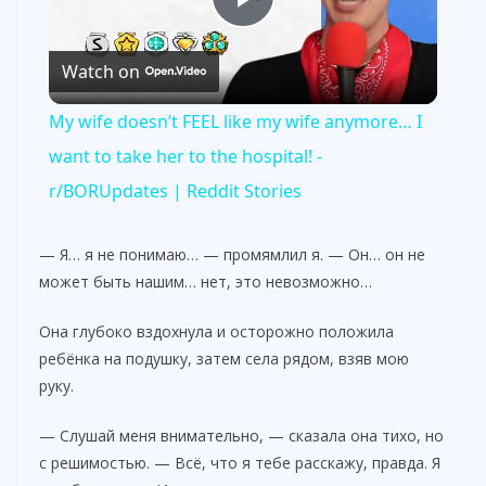
P
Watch on
l
My wife doesn’t FEEL like my wife anymore… I
a
want to take her to the hospital! -
r/BORUpdates | Reddit Stories
y
— Я… я не понимаю… — промямлил я. — Он… он не
V
может быть нашим… нет, это невозможно…
Она глубоко вздохнула и осторожно положила
i
ребёнка на подушку, затем села рядом, взяв мою
руку.
d
— Слушай меня внимательно, — сказала она тихо, но
с решимостью. — Всё, что я тебе расскажу, правда. Я
e