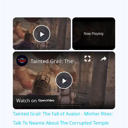
×
Now Playing
Play Video
×
Tainted Grail: The Fall of Avalon - Minher Rites: Talk To Neante About The Corrupted Temple Gameplay
P
Watch on
l
Tainted Grail: The Fall of Avalon - Minher Rites:
a
Talk To Neante About The Corrupted Temple