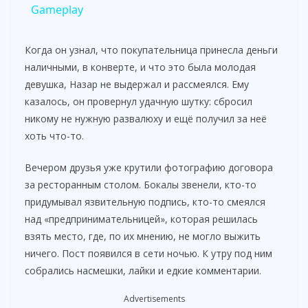
Gameplay
y
Когда он узнал, что покупательница принесла деньги
V
наличными, в конверте, и что это была молодая
девушка, Назар не выдержал и рассмеялся. Ему
казалось, он провернул удачную шутку: сбросил
i
никому не нужную развалюху и ещё получил за неё
хоть что-то.
d
Вечером друзья уже крутили фотографию договора
за ресторанным столом. Бокалы звенели, кто-то
e
придумывал язвительную подпись, кто-то смеялся
над «предпринимательницей», которая решилась
o
взять место, где, по их мнению, не могло выжить
ничего. Пост появился в сети ночью. К утру под ним
собрались насмешки, лайки и едкие комментарии.
Advertisements