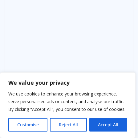
We value your privacy
Отец кивнул.
We use cookies to enhance your browsing experience,
— Уважаю.
serve personalised ads or content, and analyse our traffic.
By clicking "Accept All", you consent to our use of cookies.
Перед уходом он положил на стойку конверт.
— На ремонт кухни. Безвозмездно. Как извинение от
Customise
Reject All
Accept All
семьи.