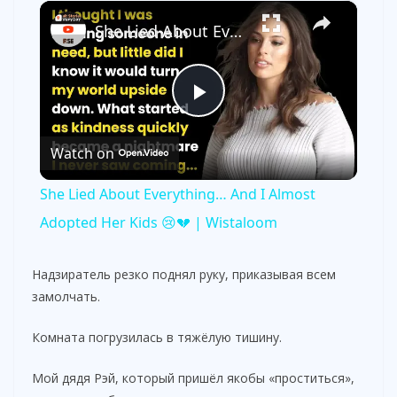
×
She Lied About Everything… And I Almost Adopted Her Kids 😢💔 | Wistaloom
P
Watch on
l
She Lied About Everything… And I Almost
a
Adopted Her Kids 😢💔 | Wistaloom
y
Надзиратель резко поднял руку, приказывая всем
замолчать.
V
Комната погрузилась в тяжёлую тишину.
i
Мой дядя Рэй, который пришёл якобы «проститься»,