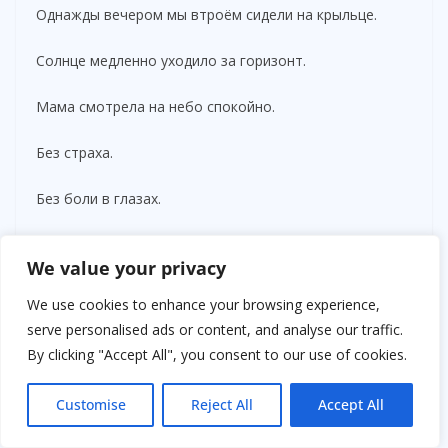
Однажды вечером мы втроём сидели на крыльце.
Солнце медленно уходило за горизонт.
Мама смотрела на небо спокойно.
Без страха.
Без боли в глазах.
— Папа бы гордился тобой, — сказал я Мэттью.
We value your privacy
Он опустил голову.
We use cookies to enhance your browsing experience,
serve personalised ads or content, and analyse our traffic.
— Я должен был рассказать раньше…
By clicking "Accept All", you consent to our use of cookies.
Мама сразу обняла его.
Customise
Reject All
Accept All
— Нет, мой хороший. Ты был ребёнком. И ты спас