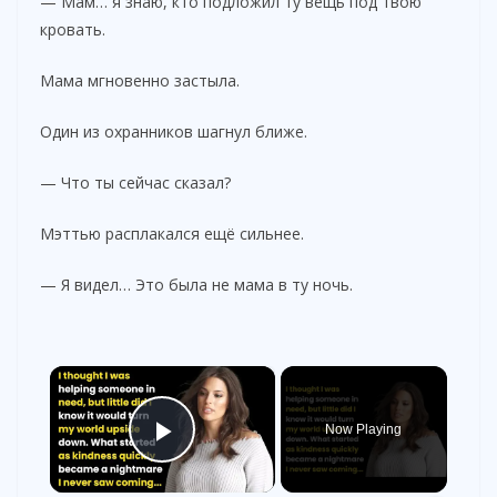
— Мам… я знаю, кто подложил ту вещь под твою
кровать.
Мама мгновенно застыла.
Один из охранников шагнул ближе.
— Что ты сейчас сказал?
Мэттью расплакался ещё сильнее.
— Я видел… Это была не мама в ту ночь.
×
Now Playing
Play Video