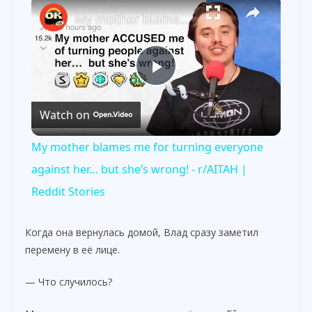
×
My mother blames me for turning everyone against her… but she’s wrong! - r/AITAH | Reddit Stories
P
Watch on
l
My mother blames me for turning everyone
a
against her… but she’s wrong! - r/AITAH |
Reddit Stories
y
Когда она вернулась домой, Влад сразу заметил
V
перемену в её лице.
— Что случилось?
i