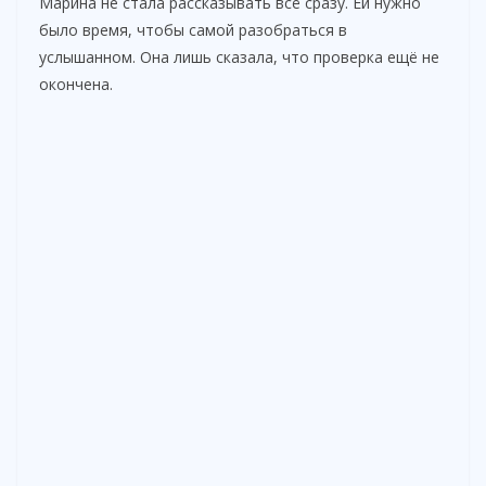
Марина не стала рассказывать всё сразу. Ей нужно
было время, чтобы самой разобраться в
d
услышанном. Она лишь сказала, что проверка ещё не
окончена.
e
o