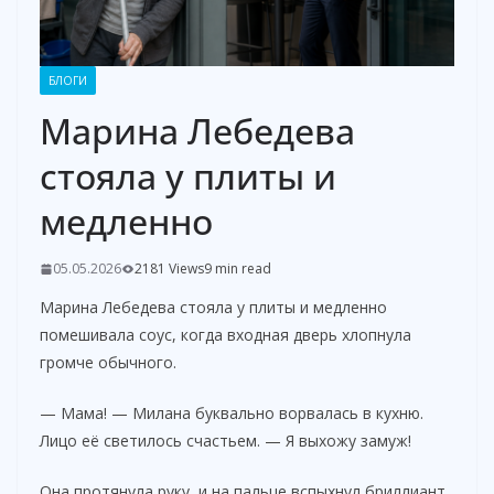
БЛОГИ
Марина Лебедева
стояла у плиты и
медленно
05.05.2026
2181 Views
9 min read
Марина Лебедева стояла у плиты и медленно
помешивала соус, когда входная дверь хлопнула
громче обычного.
— Мама! — Милана буквально ворвалась в кухню.
Лицо её светилось счастьем. — Я выхожу замуж!
Она протянула руку, и на пальце вспыхнул бриллиант.