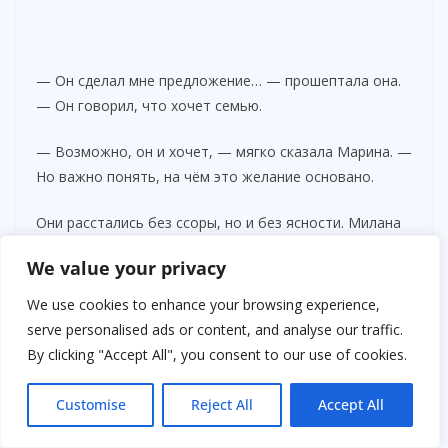
— Он сделал мне предложение… — прошептала она.
— Он говорил, что хочет семью.
— Возможно, он и хочет, — мягко сказала Марина. —
Но важно понять, на чём это желание основано.
Они расстались без ссоры, но и без ясности. Милана
ушла, не пообещав ничего.
We value your privacy
В тот вечер она вернулась домой позже обычного.
We use cookies to enhance your browsing experience,
Филипп уже ждал её.
serve personalised ads or content, and analyse our traffic.
By clicking "Accept All", you consent to our use of cookies.
— Ты где была? — спросил он, стараясь говорить
непринуждённо.
Customise
Reject All
Accept All
— С мамой, — коротко ответила она.