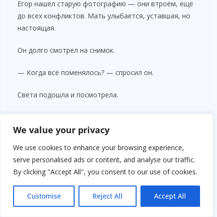
Егор нашёл старую фотографию — они втроём, ещё
до всех конфликтов. Мать улыбается, уставшая, но
настоящая.
Он долго смотрел на снимок.
— Когда всё поменялось? — спросил он.
Света подошла и посмотрела.
— Постепенно.
We value your privacy
Ночью они почти не спали.
We use cookies to enhance your browsing experience,
serve personalised ads or content, and analyse our traffic.
Квартира впервые казалась чужой.
By clicking "Accept All", you consent to our use of cookies.
Не потому что её забрали.
Customise
Reject All
Accept All
А потому что в ней больше не было человека,