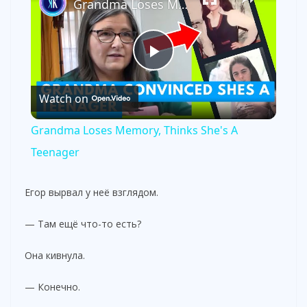
Grandma Loses Memory, Thinks She's A Teenager
P
Watch on
l
Grandma Loses Memory, Thinks She's A
a
Teenager
y
Егор вырвал у неё взглядом.
— Там ещё что-то есть?
V
Она кивнула.
i
— Конечно.