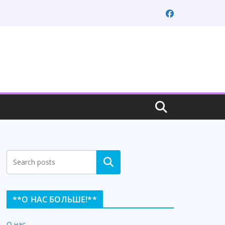
Search
**О НАС БОЛЬШЕ!**
О нас