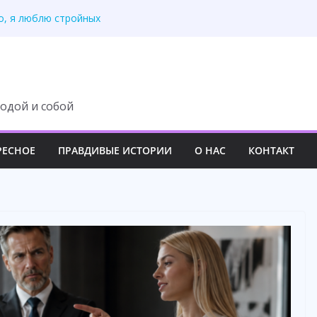
ло, я люблю стройных
ольцо и ушёл к
оза! – орал муж
всё в общий
скоши»: 55-летний
одой и собой
РЕСНОЕ
ПРАВДИВЫЕ ИСТОРИИ
О НАС
КОНТАКТ