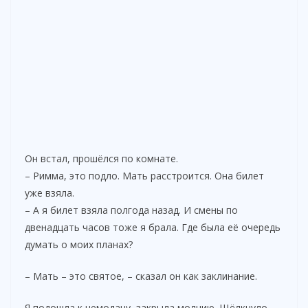
Он встал, прошёлся по комнате.
– Римма, это подло. Мать расстроится. Она билет
уже взяла.
– А я билет взяла полгода назад. И смены по
двенадцать часов тоже я брала. Где была её очередь
думать о моих планах?
– Мать – это святое, – сказал он как заклинание.
Я подошла к чемодану, закрыла молнию. Щёлкнуло