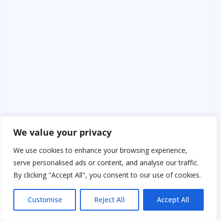
We value your privacy
We use cookies to enhance your browsing experience,
serve personalised ads or content, and analyse our traffic.
By clicking "Accept All", you consent to our use of cookies.
Леонид взял мою руку. Кожа к коже. Шершавая к
шершавой.
Customise
Reject All
Accept All
– Прости меня, Римма. Я думал, если буду хорошим
сыном, стану хорошим мужем автоматически.