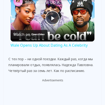
Wale Opens Up About Dating As A Celebrity
P
Watch on
l
Wale Opens Up About Dating As A Celebrity
a
С тех пор – ни одной поездки. Каждый раз, когда мы
планировали отдых, появлялась Надежда Павловна.
y
Четвёртый раз за семь лет. Как по расписанию.
V
Advertisements
i