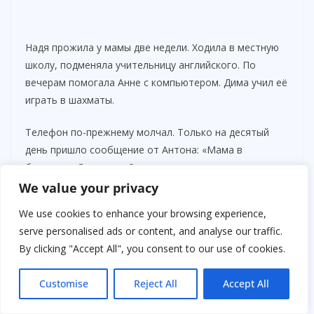
Надя прожила у мамы две недели. Ходила в местную
школу, подменяла учительницу английского. По
вечерам помогала Анне с компьютером. Дима учил её
играть в шахматы.
Телефон по-прежнему молчал. Только на десятый
день пришло сообщение от Антона: «Мама в
больнице. Давление. Сказала, что ты виновата».
We value your privacy
Надя вздохнула. Поехала в город. В больнице Зинаида
We use cookies to enhance your browsing experience,
Макаровна лежала бледная, с капельницей. Увидев
serve personalised ads or content, and analyse our traffic.
Надю, поджала губы.
By clicking "Accept All", you consent to our use of cookies.
— Пришла злорадствовать?
Customise
Reject All
Accept All
— Пришла узнать, как вы, — спокойно ответила Надя.