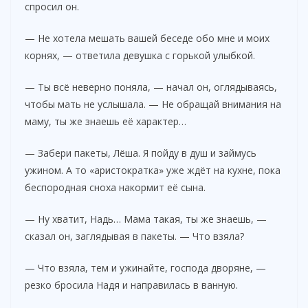
спросил он.
— Не хотела мешать вашей беседе обо мне и моих
корнях, — ответила девушка с горькой улыбкой.
— Ты всё неверно поняла, — начал он, оглядываясь,
чтобы мать не услышала. — Не обращай внимания на
маму, ты же знаешь её характер…
— Забери пакеты, Лёша. Я пойду в душ и займусь
ужином. А то «аристократка» уже ждёт на кухне, пока
беспородная сноха накормит её сына.
— Ну хватит, Надь… Мама такая, ты же знаешь, —
сказал он, заглядывая в пакеты. — Что взяла?
— Что взяла, тем и ужинайте, господа дворяне, —
резко бросила Надя и направилась в ванную.