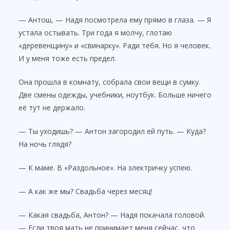
— Антош, — Надя посмотрела ему прямо в глаза. — Я
устала остывать. Три года я молчу, глотаю
«деревенщину» и «свинарку». Ради тебя. Но я человек.
И у меня тоже есть предел.
Она прошла в комнату, собрала свои вещи в сумку.
Две смены одежды, учебники, ноутбук. Больше ничего
её тут не держало.
— Ты уходишь? — Антон загородил ей путь. — Куда?
На ночь глядя?
— К маме. В «Раздольное». На электричку успею.
— А как же мы? Свадьба через месяц!
— Какая свадьба, Антон? — Надя покачала головой.
— Если твоя мать не принимает меня сейчас, что