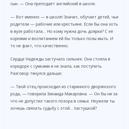
сын. — Она преподаёт английский в школе.
V
— Вот именно — в школе! Значит, обучает детей, чьи
родители — рабочие или крестьяне. Если бы она хоть
i
в вузе работала… Но кому нужна дочь доярки? С её
корнями и воспитанием ей бы только полы мыть. И
то не факт, что качественно.
d
Сердце Надежды застучало сильнее. Она стояла в
e
коридоре с сумками и не знала, как поступить.
Разговор тянулся дальше:
o
— Твой отец происходил из старинного дворянского
рода, — говорила Зинаида Макаровна. — Он бы ни за
что не допустил такого позора в семье. Неужели ты
хочешь связать судьбу с этой… пастушкой?