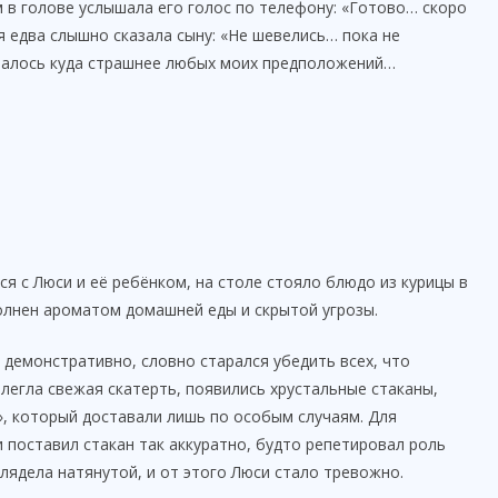
м в голове услышала его голос по телефону: «Готово… скоро
 я едва слышно сказала сыну: «Не шевелись… пока не
залось куда страшнее любых моих предположений…
ся с Люси и её ребёнком, на столе стояло блюдо из курицы в
олнен ароматом домашней еды и скрытой угрозы.
 демонстративно, словно старался убедить всех, что
легла свежая скатерть, появились хрустальные стаканы,
», который доставали лишь по особым случаям. Для
 поставил стакан так аккуратно, будто репетировал роль
лядела натянутой, и от этого Люси стало тревожно.