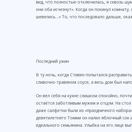
вид, что полностью отключилась, я сквозь шу
они оба исчезнут». Когда он покинул комнату,
шевелись…» То, что последовало дальше, ока
Последний ужин
В ту ночь, когда Стивен попытался расправить
сливочно-травяном соусе, а весь дом был нап
Он вёл себя на кухне слишком спокойно, почти
остаётся заботливым мужем и отцом. На стол 
даже салфетки были из «праздничного набора
девятилетнего Томми он налил яблочный сок и
идеального семьянина. Улыбка на его лице выг