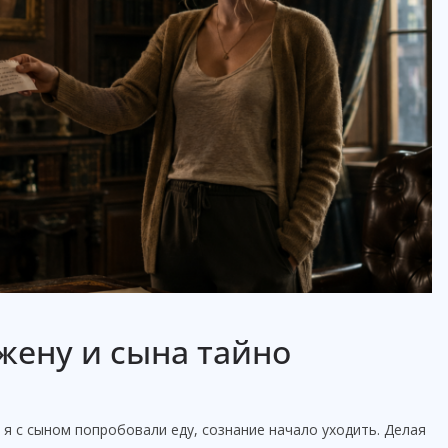
жену и сына тайно
 я с сыном попробовали еду, сознание начало уходить. Делая