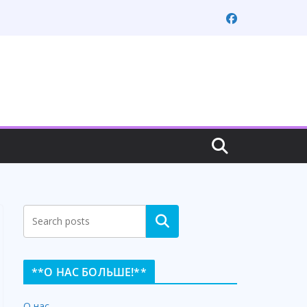
Search
**О НАС БОЛЬШЕ!**
О нас