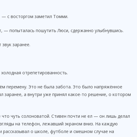
! — с восторгом заметил Томми.
ёт, — попыталась пошутить Люси, сдержанно улыбнувшись.
 звук заранее.
о холодная отрепетированность.
ём перемену. Это не была забота. Это было напряжённое
л заранее, а внутри уже принял какое-то решение, о котором
е что чуть солоноватой. Стивен почти не ел — он лишь делал
взгляды на телефон, лежавший экраном вниз. На каждую
и рассказывал о школе, футболе и смешном случае на