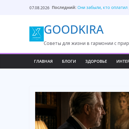
Skip
Последний:
Они забыли, кто оплатил
07.08.2026
to
Один торт изменил судьб
Она ждала измену, но вс
content
GOODKIRA
После унижения невестка
Твой приблудыш не получ
Cоветы для жизни в гармонии с прир
ГЛАВНАЯ
БЛОГИ
ЗДОРОВЬЕ
ИНТЕ