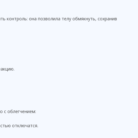
ть контроль: она позволила телу обмякнуть, сохранив
еакцию.
о с облегчением:
остью отключатся.