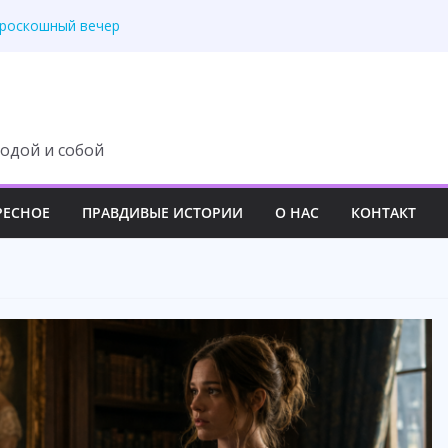
 роскошный вечер
у семьи навсегда
третила правду
 изменила свою жизнь
ит с наследства ни
одой и собой
РЕСНОЕ
ПРАВДИВЫЕ ИСТОРИИ
О НАС
КОНТАКТ