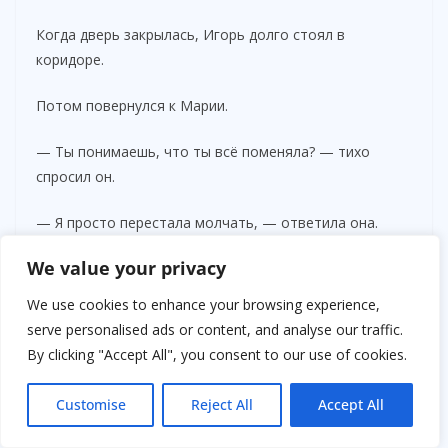
Когда дверь закрылась, Игорь долго стоял в
коридоре.
Потом повернулся к Марии.
— Ты понимаешь, что ты всё поменяла? — тихо
спросил он.
— Я просто перестала молчать, — ответила она.
We value your privacy
Он подошёл ближе.
We use cookies to enhance your browsing experience,
— Мне страшно было, что мы потеряем семью.
serve personalised ads or content, and analyse our traffic.
By clicking "Accept All", you consent to our use of cookies.
Мария посмотрела на него спокойно.
Customise
Reject All
Accept All
— А мне было страшно, что я потеряю себя.