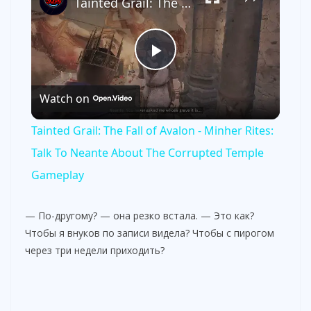
Tainted Grail: The Fall of Avalon - Minher Rites: Talk To Neante About The Corrupted Temple Gameplay
P
Watch on
l
Tainted Grail: The Fall of Avalon - Minher Rites:
a
Talk To Neante About The Corrupted Temple
Gameplay
y
— По-другому? — она резко встала. — Это как?
V
Чтобы я внуков по записи видела? Чтобы с пирогом
через три недели приходить?
i