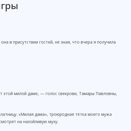
игры
она в присутствии гостей, не зная, что вчера я получила
т этой милой даме, — голос свекрови, Тамары Павловны,
алатницу. «Милая дама», троюродная тётка моего мужа
смотрят на назойливую муху.