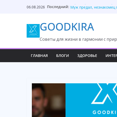
Skip
Последний:
Кира, странно… Я смотрю
06.08.2026
to
Муж предал, незнакомец 
Дочь раскрыла тайну вто
content
GOODKIRA
Я на даче пахал! — крича
Она два года рога носит,
Cоветы для жизни в гармонии с прир
ГЛАВНАЯ
БЛОГИ
ЗДОРОВЬЕ
ИНТЕ