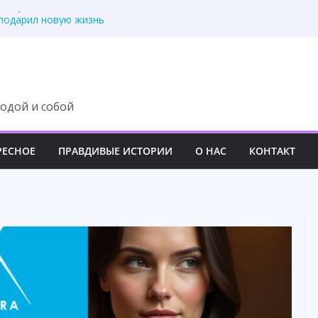
 документы и не
подарил новую жизнь
рого телефона отца
л муж. А я рассматр
 — усмехнулась
одой и собой
РЕСНОЕ
ПРАВДИВЫЕ ИСТОРИИ
О НАС
КОНТАКТ