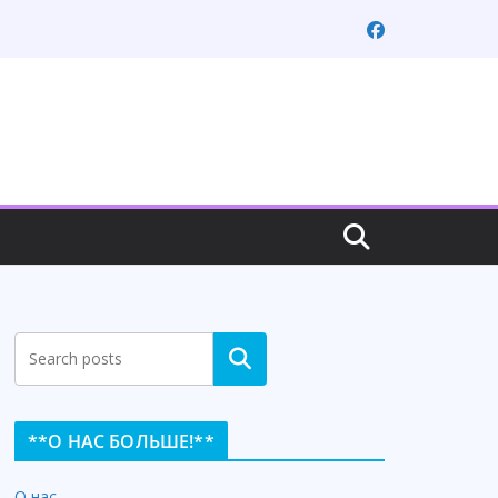
Search
**О НАС БОЛЬШЕ!**
О нас