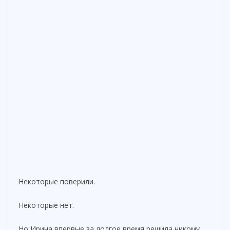
Некоторые поверили.
Некоторые нет.
Но Ирина впервые за долгое время решила никому