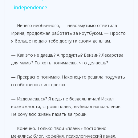
a
independence
y
— Ничего необычного, — невозмутимо ответила
Ирина, продолжая работать за ноутбуком. — Просто
я больше не даю тебе доступ к своим деньгам.
V
— Как это не даёшь? А продукты? Бензин? Лекарства
i
для мамы? Ты хоть понимаешь, что делаешь?
— Прекрасно понимаю. Наконец-то решила подумать
d
о собственных интересах.
e
— Издеваешься? Я ведь не бездельничал! Искал
возможности, строил планы, выбирал направление.
Не хочу всю жизнь пахать за гроши.
o
— Конечно. Только твои «планы» постоянно
менялись: блог, кофейня, психологический канал.