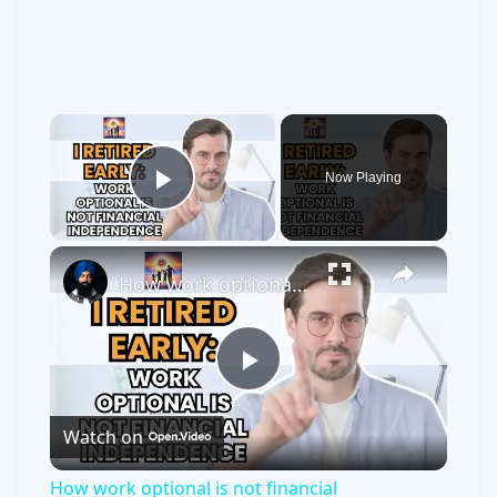
×
Now Playing
Play Video
×
How work optional is not financial independence
P
Watch on
l
How work optional is not financial