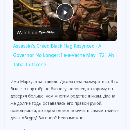
P
Watch on
l
Assassin's Creed Black Flag Resynced - A
a
Governor No Longer: Ile-a-Vache May 1721 Ah
Tabai Cutscene
y
Имя Маркуса заставило Джонатана нахмуриться. Это
V
был его партнёр по бизнесу, человек, которому он
доверял больше, чем многим родственникам. Диана
же долгие годы оставалась его правой рукой,
i
помощницей, которой он мог поручить самые тайные
дела. Абсурд? Заговор? Невозможно.
d