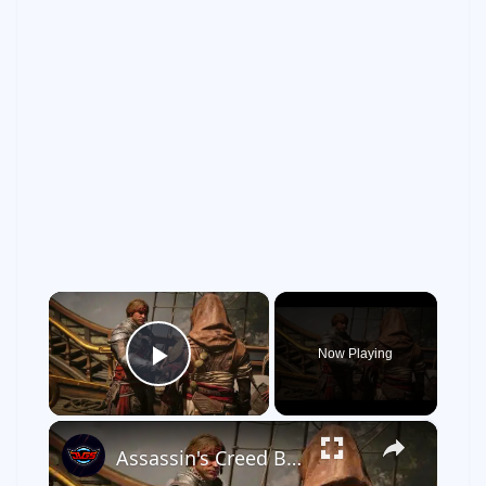
×
Now Playing
Play Video
×
Assassin's Creed Black Flag Resynced - A Governor No Longer: Ile-a-Vache May 1721 Ah Tabai Cutscene