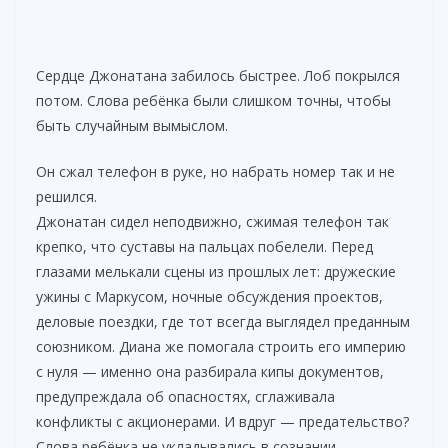
Сердце Джонатана забилось быстрее. Лоб покрылся
потом. Слова ребёнка были слишком точны, чтобы
быть случайным вымыслом.
Он сжал телефон в руке, но набрать номер так и не
решился.
Джонатан сидел неподвижно, сжимая телефон так
крепко, что суставы на пальцах побелели. Перед
глазами мелькали сцены из прошлых лет: дружеские
ужины с Маркусом, ночные обсуждения проектов,
деловые поездки, где тот всегда выглядел преданным
союзником. Диана же помогала строить его империю
с нуля — именно она разбирала кипы документов,
предупреждала об опасностях, сглаживала
конфликты с акционерами. И вдруг — предательство?
Слова ребёнка не укладывались в сознании.