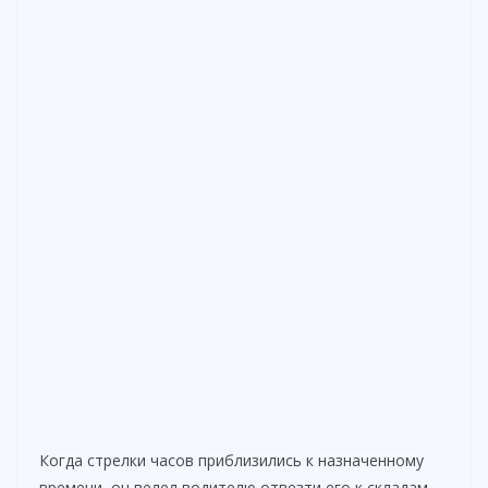
Когда стрелки часов приблизились к назначенному
времени, он велел водителю отвезти его к складам.