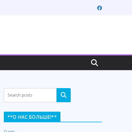
Search
**О НАС БОЛЬШЕ!**
О нас