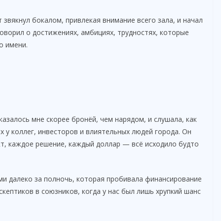
 звякнул бокалом, привлекая внимание всего зала, и начал
говорил о достижениях, амбициях, трудностях, которые
о имени.
казалось мне скорее бронёй, чем нарядом, и слушала, как
х у коллег, инвесторов и влиятельных людей города. Он
кт, каждое решение, каждый доллар — всё исходило будто
ми далеко за полночь, которая пробивала финансирование
кептиков в союзников, когда у нас был лишь хрупкий шанс