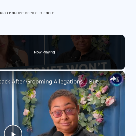
ла сильнее всех его слов:
Now Playing
×
Colleen Ballinger Tries a Comeback After Grooming Allegations... But It’s Not Going Well