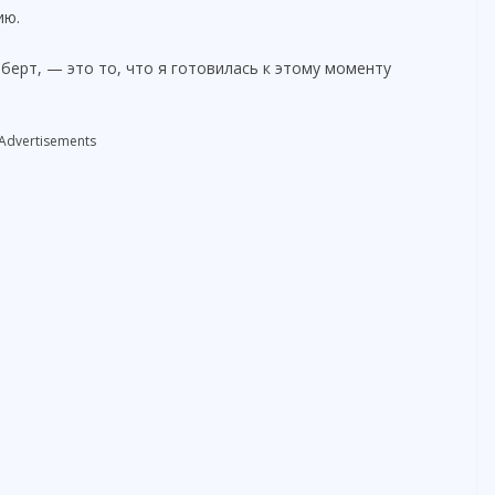
ию.
o
оберт, — это то, что я готовилась к этому моменту
Advertisements