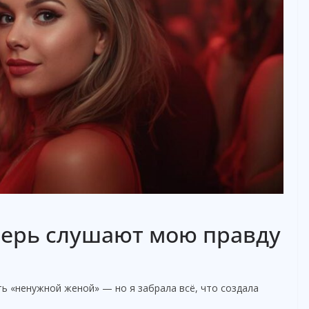
перь слушают мою правду
ть «ненужной женой» — но я забрала всё, что создала