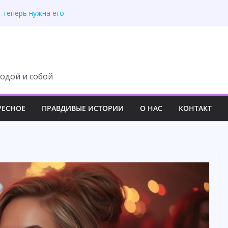
й дом как хозяйку.
 теперь нужна его
 купила дом за
 но жена знала
ь дачу на свекровь
одой и собой
РЕСНОЕ
ПРАВДИВЫЕ ИСТОРИИ
О НАС
КОНТАКТ