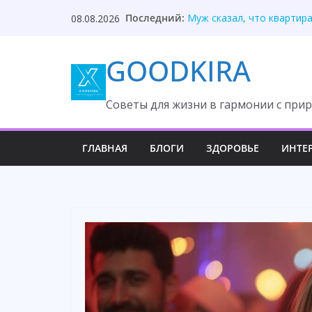
Skip
Последний:
Муж привёл свекровь в мо
08.08.2026
to
Муж сказал, что квартира
Продала долю в бизнесе и
content
GOODKIRA
Муж уехал с любовницей,
Муж велел мне переписат
Cоветы для жизни в гармонии с прир
ГЛАВНАЯ
БЛОГИ
ЗДОРОВЬЕ
ИНТЕ