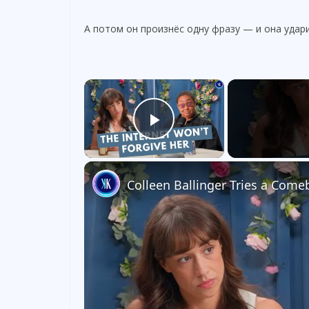
А потом он произнёс одну фразу — и она удари
×
Play Video