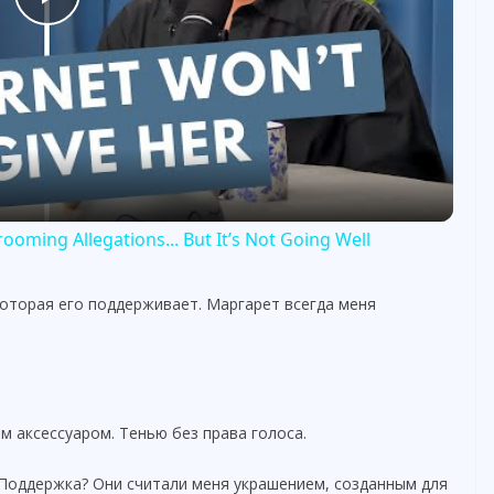
P
l
a
y
ooming Allegations... But It’s Not Going Well
V
оторая его поддерживает. Маргарет всегда меня
i
d
м аксессуаром. Тенью без права голоса.
e
 Поддержка? Они считали меня украшением, созданным для