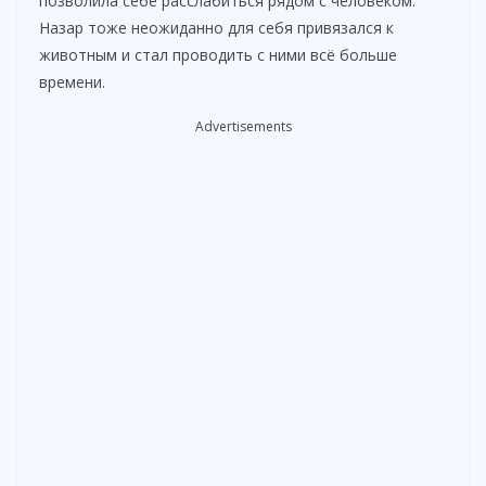
позволила себе расслабиться рядом с человеком.
o
Назар тоже неожиданно для себя привязался к
животным и стал проводить с ними всё больше
времени.
Advertisements