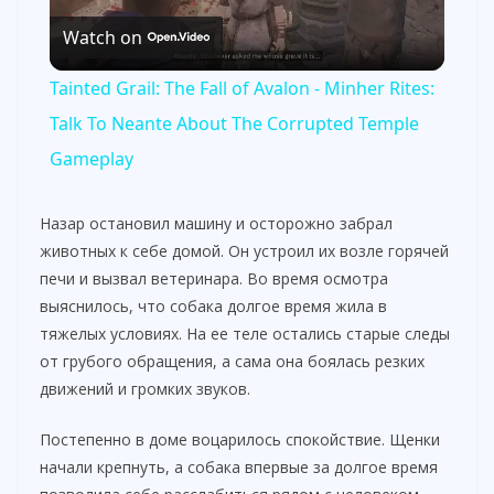
Watch on
l
Tainted Grail: The Fall of Avalon - Minher Rites:
a
Talk To Neante About The Corrupted Temple
Gameplay
y
Назар остановил машину и осторожно забрал
V
животных к себе домой. Он устроил их возле горячей
печи и вызвал ветеринара. Во время осмотра
выяснилось, что собака долгое время жила в
i
тяжелых условиях. На ее теле остались старые следы
от грубого обращения, а сама она боялась резких
d
движений и громких звуков.
Постепенно в доме воцарилось спокойствие. Щенки
e
начали крепнуть, а собака впервые за долгое время