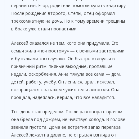
первый сын, Егор, родители помогли купить квартиру.
V
После рождения второго, Стёпы, отец оформил
трёхкомнатную на дочь. Но к тому времени трещины
i
в браке уже стали пропастями.
Алексей оказался не тем, кого она придумала. Его
d
семья жила «по-простому» — с вечными застольями
и бутылками «по случаю». Он быстро втянулся в
e
привычный ритм: пьяные выходные, пропавшие
недели, оскорбления. Анна тянула всё сама — дом,
o
детей, работу, учёбу. Он ленился, врал, исчезал,
возвращался с запахом чужих тел и алкоголя. Она
прощала, надеялась, верила, что всё наладится.
Тот день стал пределом. После разговора с врачом
она брела под дождём, не чувствуя холода. В голове
звенела пустота. Дома её встретил запах перегара.
Алексей лежал на диване, не отрывая взгляда от