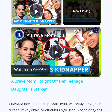
Now Playing
Play Video
×
A Brave Mom Fought Off Her Teenage Daughter's Stalker
P
Watch on
l
A Brave Mom Fought Off Her Teenage
a
Daughter's Stalker
y
Сначала всё казалось романтичным: коммуналка, чай
в старых кружках, обещания будущего. Когда родился