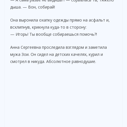
дыша. — Вон, собирай!
e
Она выронила охапку одежды прямо на асфальт и,
o
всхлипнув, крикнула куда-то в сторону:
— Игорь! Ты вообще собираешься помочь?!
Анна Сергеевна проследила взглядом и заметила
мужа Зои. Он сидел на детских качелях, курил и
смотрел в никуда. Абсолютное равнодушие.