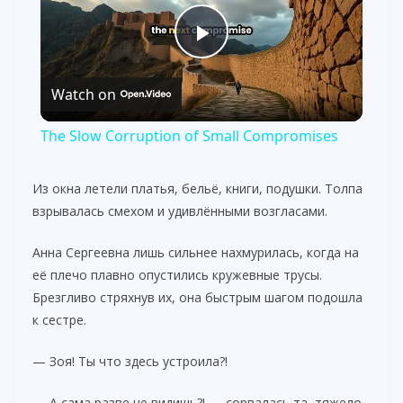
P
Watch on
l
The Slow Corruption of Small Compromises
a
Из окна летели платья, бельё, книги, подушки. Толпа
взрывалась смехом и удивлёнными возгласами.
y
Анна Сергеевна лишь сильнее нахмурилась, когда на
V
её плечо плавно опустились кружевные трусы.
Брезгливо стряхнув их, она быстрым шагом подошла
к сестре.
i
— Зоя! Ты что здесь устроила?!
d
— А сама разве не видишь?! — сорвалась та, тяжело