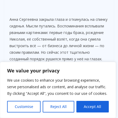
Анна Сергеевна закрыла глаза и откинулась на спинку
сиденья. Мысли путались. Воспоминания всплывали
рваными картинками: первые годы брака, рождение
Николая, её собственный взлёт, когда она сумела
выстроить всё — от бизнеса до личной жизни — по
своим правилам. Но сейчас этот тщательно
созданный порядок рушился прямо у неё на глазах.
We value your privacy
Она резко подалась вперёд.
— Миша, останови у ближайшего парка, — приказала
We use cookies to enhance your browsing experience,
она, глядя прямо в зеркало заднего вида.
serve personalised ads or content, and analyse our traffic.
By clicking "Accept All", you consent to our use of cookies.
Водитель молча кивнул и через несколько минут
плавно свернул на пустую аллею. Когда мотор заглох,
Customise
Reject All
Accept All
Анна Сергеевна вышла наружу. Холодный ветер
ударил в лицо, пронзая насквозь. Она прошлась по