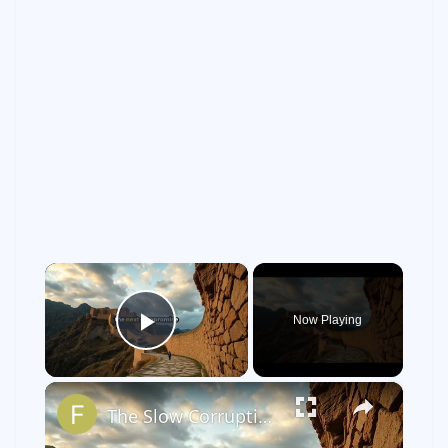
×
Now Playing
Play Video
×
The Slow Corruption of Small Compromises