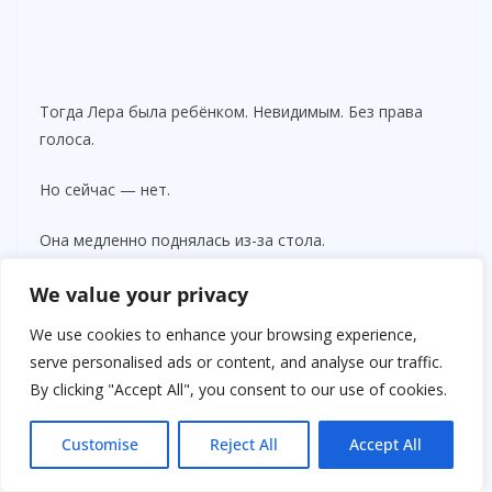
Тогда Лера была ребёнком. Невидимым. Без права
голоса.
Но сейчас — нет.
Она медленно поднялась из-за стола.
Стас повернул голову:
We value your privacy
We use cookies to enhance your browsing experience,
— Ты куда?
serve personalised ads or content, and analyse our traffic.
By clicking "Accept All", you consent to our use of cookies.
— Сейчас вернусь, — спокойно ответила она.
Он кивнул, хотя тревога мелькнула в его взгляде.
Customise
Reject All
Accept All