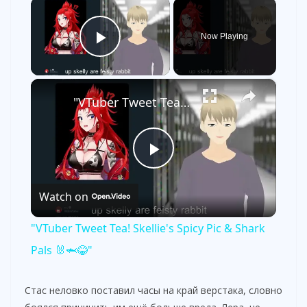
×
Now Playing
Play Video
×
"VTuber Tweet Tea! Skellie's Spicy Pic & Shark Pals 🐰🦈😂"
P
Watch on
l
"VTuber Tweet Tea! Skellie's Spicy Pic & Shark
a
Pals 🐰🦈😂"
y
Стас неловко поставил часы на край верстака, словно