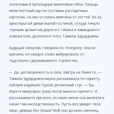
лопатками в прохладные виниловые обои. Пальцы
мяли плотный картон гостевых рассадочных
карточек, на них остались вмятины от ногтей. Из-за
приоткрытой двери малой гостиной, откуда тянуло
терпким ароматом дорогого табака и лавандового
освежителя, доносился голос Тамилы Эдуардовны.
Будущая свекровь говорила по телефону. Она не
кричала, но каждое слово вибрировало от
тщательно сдерживаемого торжества.
— Да, договоренность в силе. Завтра на банкете, —
Тамила Эдуардовна мерно расхаживала по паркету,
каблуки издавали глухой, ритмичный стук. — Вы
берете микрофон сразу после выноса горячего. И
рассказываете при всех, из каких низов она вылезла и
какая там наследственность. Пусть все увидят твое
лицо, девица без гроша! Мой сын должен, наконец,