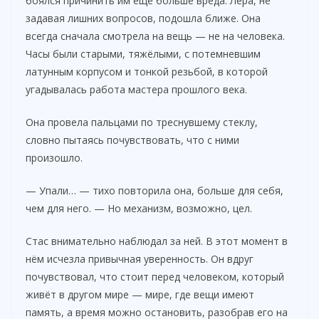
боялся причинить им ещё больше вреда. Лера, не
задавая лишних вопросов, подошла ближе. Она
V
всегда сначала смотрела на вещь — не на человека.
Часы были старыми, тяжёлыми, с потемневшим
i
латунным корпусом и тонкой резьбой, в которой
угадывалась работа мастера прошлого века.
d
Она провела пальцами по треснувшему стеклу,
словно пытаясь почувствовать, что с ними
e
произошло.
— Упали… — тихо повторила она, больше для себя,
o
чем для него. — Но механизм, возможно, цел.
Стас внимательно наблюдал за ней. В этот момент в
нём исчезла привычная уверенность. Он вдруг
почувствовал, что стоит перед человеком, который
живёт в другом мире — мире, где вещи имеют
память, а время можно остановить, разобрав его на