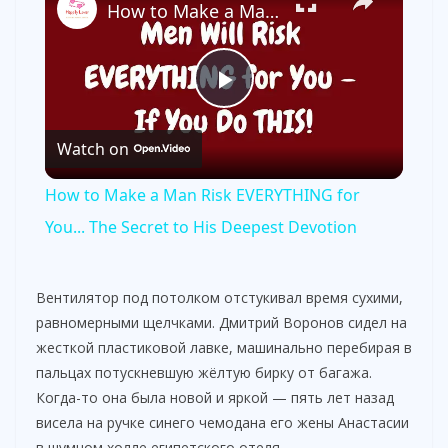
How to Make a Man Risk EVERYTHING for You... The Secret to His Deepest Devotion
P
Watch on
l
How to Make a Man Risk EVERYTHING for
a
You... The Secret to His Deepest Devotion
y
Вентилятор под потолком отстукивал время сухими,
равномерными щелчками. Дмитрий Воронов сидел на
V
жесткой пластиковой лавке, машинально перебирая в
пальцах потускневшую жёлтую бирку от багажа.
Когда-то она была новой и яркой — пять лет назад
i
висела на ручке синего чемодана его жены Анастасии
в шумном холле египетского отеля.