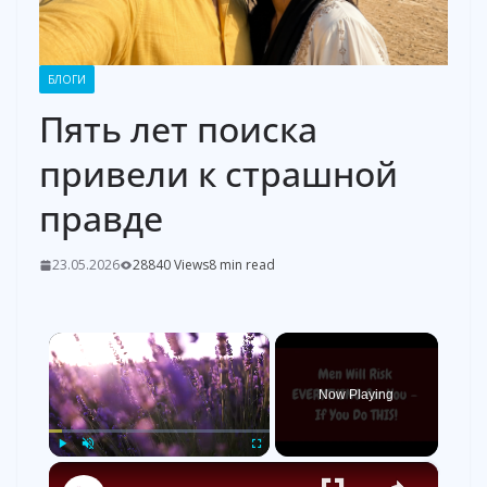
БЛОГИ
Пять лет поиска
привели к страшной
правде
23.05.2026
28840 Views
8 min read
×
Now Playing
×
Play
Unmute
Fullscreen