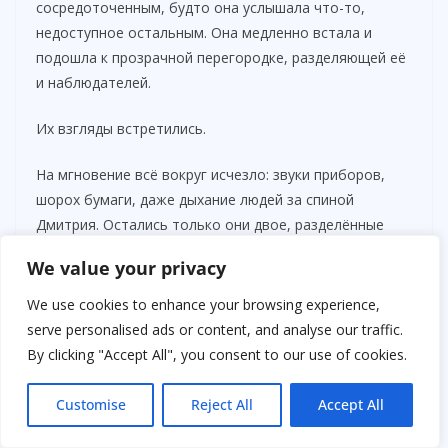
сосредоточенным, будто она услышала что-то,
недоступное остальным. Она медленно встала и
подошла к прозрачной перегородке, разделяющей её
и наблюдателей.
Их взгляды встретились.
На мгновение всё вокруг исчезло: звуки приборов,
шорох бумаги, даже дыхание людей за спиной
Дмитрия. Остались только они двое, разделённые
тонкой границей стекла.
We value your privacy
Её губы едва заметно дрогнули.
We use cookies to enhance your browsing experience,
serve personalised ads or content, and analyse our traffic.
— Ты… не должен был приходить, — произнесла она
By clicking "Accept All", you consent to our use of cookies.
тихо, на чистом русском, но с непривычной
интонацией.
Customise
Reject All
Accept All
Дмитрий замер.