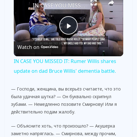
IN CASE YOU MISSED IT: Rumer Willis shares update on dad Bruce Willis' dementia battle.
P
Watch on
l
IN CASE YOU MISSED IT: Rumer Willis shares
a
update on dad Bruce Willis' dementia battle.
y
— Господи, женщина, вы всерьёз считаете, что это
была удачная шутка? — Он буквально скрипнул
зубами. — Немедленно позовите Смирнову! Или я
V
действительно подам жалобу.
i
— Объясните хоть, что произошло? — Акушерка
заметно напряглась. — Смирнова, между прочим,