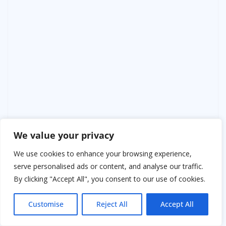
— Ничего невозможного нет! — резко возразил он.
We value your privacy
We use cookies to enhance your browsing experience,
— Кроме того, — продолжила она, не повышая тон,
serve personalised ads or content, and analyse our traffic.
— я очень хорошо помню вашу супругу. Она была
By clicking "Accept All", you consent to our use of cookies.
спокойной, внимательной к каждому слову, но
переживала, что муж будет чрезмерно критичен. Она
Customise
Reject All
Accept All
просила меня объяснить вам, что младенцы бывают
разные.