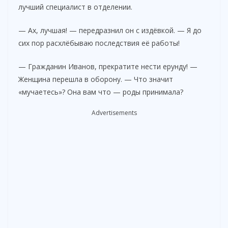
лучший специалист в отделении.
d
— Ах, лучшая! — передразнил он с издёвкой. — Я до
e
сих пор расхлёбываю последствия её работы!
— Гражданин Иванов, прекратите нести ерунду! —
o
Женщина перешла в оборону. — Что значит
«мучаетесь»? Она вам что — роды принимала?
Advertisements