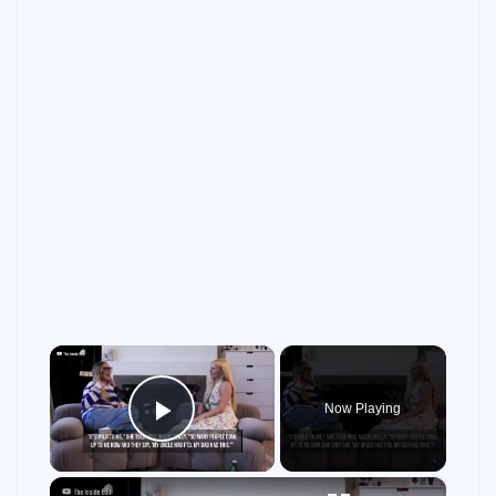
×
Now Playing
Play Video
×