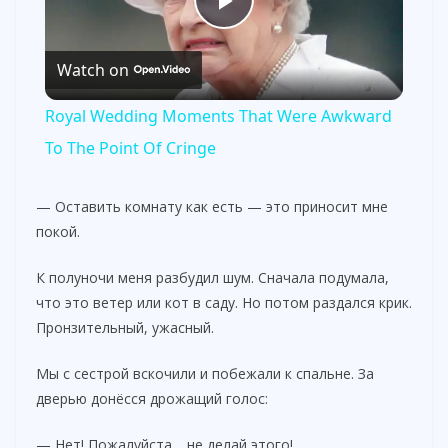
P
Watch on
l
Royal Wedding Moments That Were Awkward
a
To The Point Of Cringe
y
— Оставить комнату как есть — это приносит мне
покой.
V
К полуночи меня разбудил шум. Сначала подумала,
что это ветер или кот в саду. Но потом раздался крик.
i
Пронзительный, ужасный.
Мы с сестрой вскочили и побежали к спальне. За
d
дверью донёсся дрожащий голос:
— Нет! Пожалуйста… не делай этого!