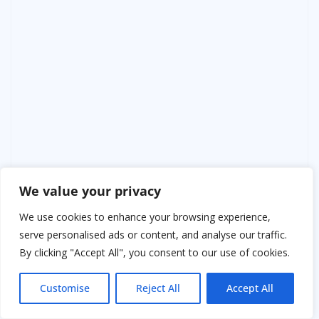
We value your privacy
We use cookies to enhance your browsing experience,
serve personalised ads or content, and analyse our traffic.
By clicking "Accept All", you consent to our use of cookies.
Отец и Ларисса больше не прятали чувства. Они
Customise
Reject All
Accept All
вместе гуляли по саду, планировали совместные
поездки, смеялись, как молодые, открывая для себя