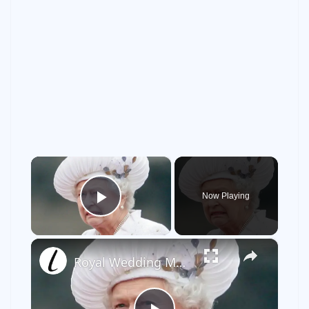
×
Now Playing
Play Video
×
Royal Wedding Moments That Were Awkward To The Point Of Cringe