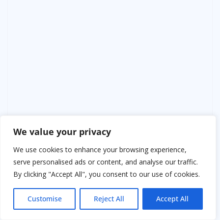
We value your privacy
Ирина замялась.
We use cookies to enhance your browsing experience,
serve personalised ads or content, and analyse our traffic.
— Оно… в сейфе, — призналась она наконец. — Но
By clicking "Accept All", you consent to our use of cookies.
мы пока не открывали.
Customise
Reject All
Accept All
Вера почувствовала прилив энергии. Теперь всё было
на поверхности. Она знала, что следующая часть