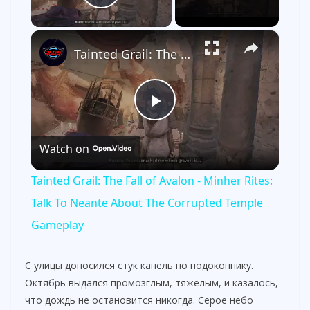
Play Video
×
Tainted Grail: The Fall of Avalon - Minher Rites: Talk To Neante About The Corrupted Temple Gameplay
P
Watch on
l
Tainted Grail: The Fall of Avalon - Minher Rites:
a
Talk To Neante About The Corrupted Temple
Gameplay
y
С улицы доносился стук капель по подоконнику.
V
Октябрь выдался промозглым, тяжёлым, и казалось,
что дождь не остановится никогда. Серое небо