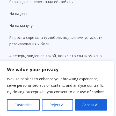
Я никогда не переставал её любить.
Ни на день.
Ни на минуту.
Я просто спрятал эту любовь под слоями усталости,
разочарования и боли.
А теперь, увидев её такой, понял это слишком ясно.
— Где ты живёшь? — спросил я.
We value your privacy
We use cookies to enhance your browsing experience,
— Снимаю небольшую квартиру неподалёку.
serve personalised ads or content, and analyse our traffic.
— Одна?
By clicking "Accept All", you consent to our use of cookies.
Она кивнула.
Customise
Reject All
Accept All
— А кто помогает тебе после процедур?