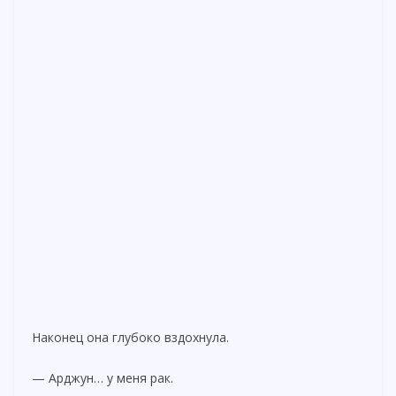
Наконец она глубоко вздохнула.
— Арджун… у меня рак.