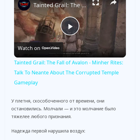
Tainted Grail: The Fall of Avalon - Minher Rites: Talk To Neante About The Corrupted Temple Gameplay
P
Watch on
l
Tainted Grail: The Fall of Avalon - Minher Rites:
a
Talk To Neante About The Corrupted Temple
Gameplay
y
У плетня, скособоченного от времени, они
V
остановились. Молчали — и это молчание было
тяжелее любого признания.
i
Надежда первой нарушила воздух: