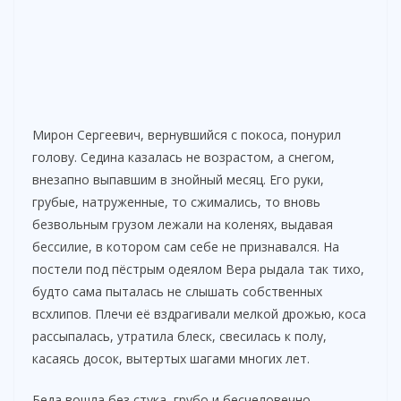
Мирон Сергеевич, вернувшийся с покоса, понурил
голову. Седина казалась не возрастом, а снегом,
внезапно выпавшим в знойный месяц. Его руки,
грубые, натруженные, то сжимались, то вновь
безвольным грузом лежали на коленях, выдавая
бессилие, в котором сам себе не признавался. На
постели под пёстрым одеялом Вера рыдала так тихо,
будто сама пыталась не слышать собственных
всхлипов. Плечи её вздрагивали мелкой дрожью, коса
рассыпалась, утратила блеск, свесилась к полу,
касаясь досок, вытертых шагами многих лет.
Беда вошла без стука, грубо и бесчеловечно.