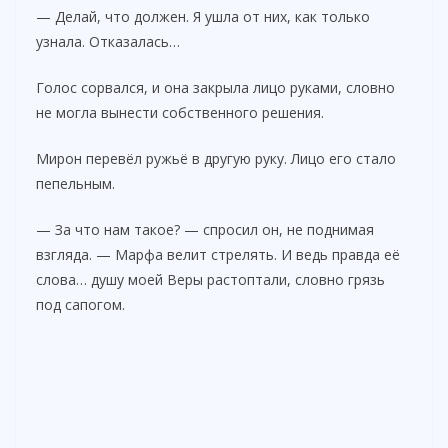
— Делай, что должен. Я ушла от них, как только
d
узнала. Отказалась…
e
Голос сорвался, и она закрыла лицо руками, словно
не могла вынести собственного решения.
o
Мирон перевёл ружьё в другую руку. Лицо его стало
пепельным.
— За что нам такое? — спросил он, не поднимая
взгляда. — Марфа велит стрелять. И ведь правда её
слова… душу моей Веры растоптали, словно грязь
под сапогом.