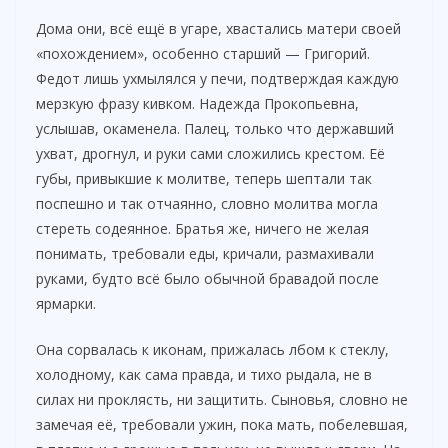
Дома они, всё ещё в угаре, хвастались матери своей
«похождением», особенно старший — Григорий.
Федот лишь ухмылялся у печи, подтверждая каждую
мерзкую фразу кивком. Надежда Прокопьевна,
услышав, окаменела. Палец, только что державший
ухват, дрогнул, и руки сами сложились крестом. Её
губы, привыкшие к молитве, теперь шептали так
поспешно и так отчаянно, словно молитва могла
стереть содеянное. Братья же, ничего не желая
понимать, требовали еды, кричали, размахивали
руками, будто всё было обычной бравадой после
ярмарки.
Она сорвалась к иконам, прижалась лбом к стеклу,
холодному, как сама правда, и тихо рыдала, не в
силах ни проклясть, ни защитить. Сыновья, словно не
замечая её, требовали ужин, пока мать, побелевшая,