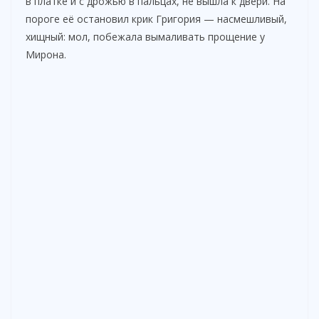
в платке и с дрожью в пальцах, не вышла к двери. На
пороге её остановил крик Григория — насмешливый,
хищный: мол, побежала вымаливать прощение у
Мирона.