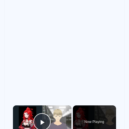
×
Now Playing