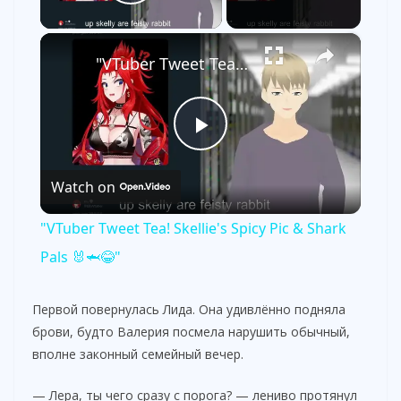
Play Video
×
"VTuber Tweet Tea! Skellie's Spicy Pic & Shark Pals 🐰🦈😂"
P
Watch on
l
"VTuber Tweet Tea! Skellie's Spicy Pic & Shark
a
Pals 🐰🦈😂"
y
Первой повернулась Лида. Она удивлённо подняла
брови, будто Валерия посмела нарушить обычный,
вполне законный семейный вечер.
V
— Лера, ты чего сразу с порога? — лениво протянул