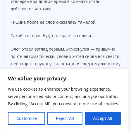
И впервые за долгое время в комнате стало
действительно тихо.
Тишина после её слов оказалась тяжёлой.
Такой, которая будто оседает на плечи.
Олег отвёл взгляд первым. Усмехнулся — привычно,
почти автоматически, словно хотел снова всё свести
к её «характеру», к усталости, к очередному женскому
настроению. Но что-то в лице Валерии его
We value your privacy
остановило.
We use cookies to enhance your browsing experience,
Она больше не выглядела раздражённой.
serve personalised ads or content, and analyse our traffic.
By clicking "Accept All", you consent to our use of cookies.
Не выглядела обиженной.
Customise
Reject All
Accept All
Перед ним стояла женщина, которая устала.