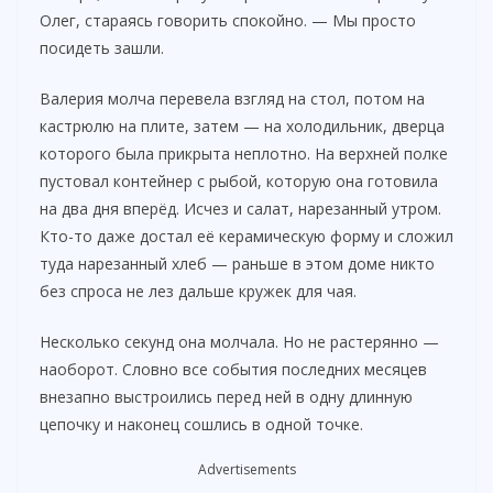
i
Олег, стараясь говорить спокойно. — Мы просто
посидеть зашли.
d
Валерия молча перевела взгляд на стол, потом на
кастрюлю на плите, затем — на холодильник, дверца
e
которого была прикрыта неплотно. На верхней полке
пустовал контейнер с рыбой, которую она готовила
на два дня вперёд. Исчез и салат, нарезанный утром.
o
Кто-то даже достал её керамическую форму и сложил
туда нарезанный хлеб — раньше в этом доме никто
без спроса не лез дальше кружек для чая.
Несколько секунд она молчала. Но не растерянно —
наоборот. Словно все события последних месяцев
внезапно выстроились перед ней в одну длинную
цепочку и наконец сошлись в одной точке.
Advertisements