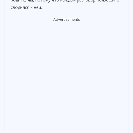
d
сводился к ней.
Advertisements
e
o