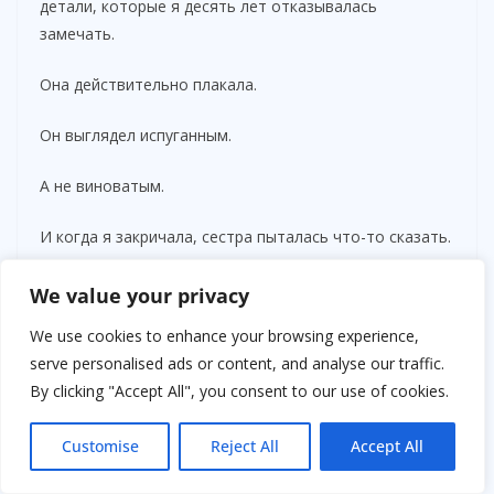
детали, которые я десять лет отказывалась
замечать.
Она действительно плакала.
Он выглядел испуганным.
А не виноватым.
И когда я закричала, сестра пыталась что-то сказать.
— Подожди, пожалуйста…
We value your privacy
We use cookies to enhance your browsing experience,
Да.
serve personalised ads or content, and analyse our traffic.
Она это сказала.
By clicking "Accept All", you consent to our use of cookies.
Я тогда просто не дала ей закончить.
Customise
Reject All
Accept All
«После того дня я пыталась найти тебя. Ты сменила