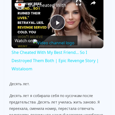
She Cheated With My Best Friend... So I Destroyed Them Both | Epic Revenge Story | Wistaloom
P
Watch on
l
She Cheated With My Best Friend... So I
a
Destroyed Them Both | Epic Revenge Story |
Wistaloom
y
Десять лет.
V
Десять лет я собирала себя по кусочкам после
предательства. Десять лет училась жить заново. Я
i
переехала, сменила номер, перестала отвечать
родителям, потому что каждый разговор неизбежно