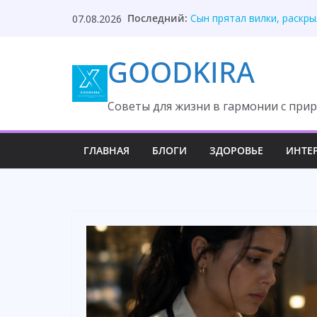
Skip
Она молчала годами, но 
Последний:
07.08.2026
to
Сын прятал вилки, раскры
Свекровь потеряла власт
content
GOODKIRA
Невестка спокойно поста
Секрет отца разрушил ма
Cоветы для жизни в гармонии с прир
ГЛАВНАЯ
БЛОГИ
ЗДОРОВЬЕ
ИНТЕ