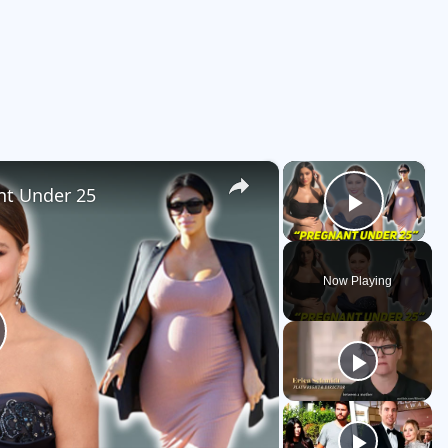
×
×
nt Under 25
Play V
Now Playing