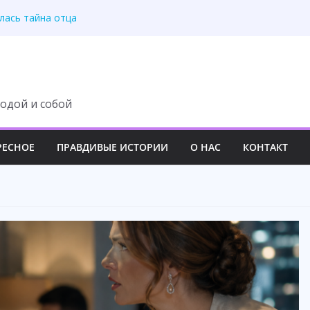
раскрыла правду
лась тайна отца
ь над молодой семьёй
вила свекровь на место
ску богатой семьи
одой и собой
РЕСНОЕ
ПРАВДИВЫЕ ИСТОРИИ
О НАС
КОНТАКТ