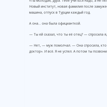
«Ты молодая, дура. Тебе учиться надо, а не п
Новый институт, новая фамилия после замуже
машина, отпуск в Турции каждый год.
А она… она была официанткой.
— Ты ей сказал, что ты её отец? — спросила я
— Нет, — муж помолчал. — Она спросила, кто я
доктор». И всё. Я не успел. А потом ты позвони