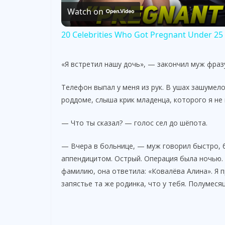
Watch on
a
20 Celebrities Who Got Pregnant Under 25
y
«Я встретил нашу дочь», — закончил муж фраз
V
Телефон выпал у меня из рук. В ушах зашумел
роддоме, слыша крик младенца, которого я не
i
— Что ты сказал? — голос сел до шёпота.
d
— Вчера в больнице, — муж говорил быстро, б
аппендицитом. Острый. Операция была ночью. К
e
фамилию, она ответила: «Ковалёва Алина». Я п
запястье та же родинка, что у тебя. Полумеся
o