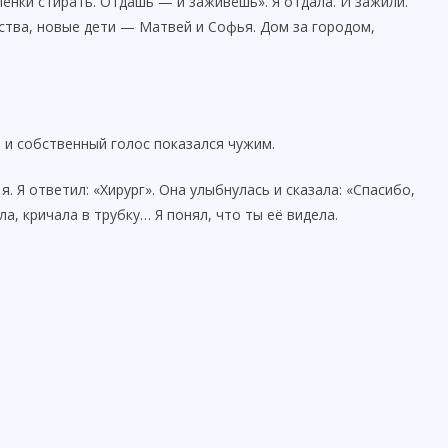
елёнки стирать. Отдашь — и заживёшь». Я отдала. И зажили.
ства, новые дети — Матвей и Софья. Дом за городом,
, и собственный голос показался чужим.
. Я ответил: «Хирург». Она улыбнулась и сказала: «Спасибо,
ла, кричала в трубку… Я понял, что ты её видела.