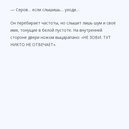
— Серов… если слышишь… уходи…
i
Он перебирает частоты, но слышит лишь шум и своё
d
имя, тонущие в белой пустоте. На внутренней
стороне двери ножом выцарапано: «НЕ ЗОВИ. ТУТ
НИКТО НЕ ОТВЕЧАЕТ».
e
o