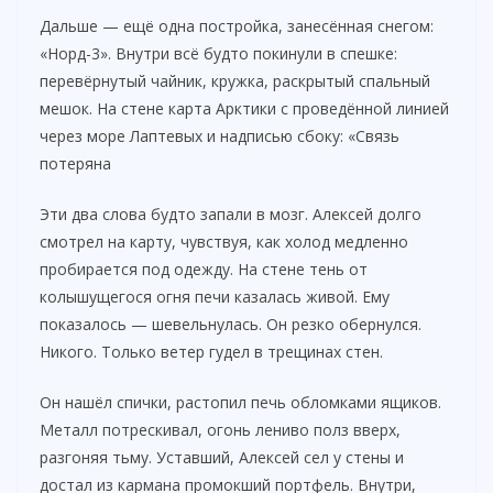
Дальше — ещё одна постройка, занесённая снегом:
«Норд-3». Внутри всё будто покинули в спешке:
перевёрнутый чайник, кружка, раскрытый спальный
мешок. На стене карта Арктики с проведённой линией
через море Лаптевых и надписью сбоку: «Связь
потеряна
Эти два слова будто запали в мозг. Алексей долго
смотрел на карту, чувствуя, как холод медленно
пробирается под одежду. На стене тень от
колышущегося огня печи казалась живой. Ему
показалось — шевельнулась. Он резко обернулся.
Никого. Только ветер гудел в трещинах стен.
Он нашёл спички, растопил печь обломками ящиков.
Металл потрескивал, огонь лениво полз вверх,
разгоняя тьму. Уставший, Алексей сел у стены и
достал из кармана промокший портфель. Внутри,