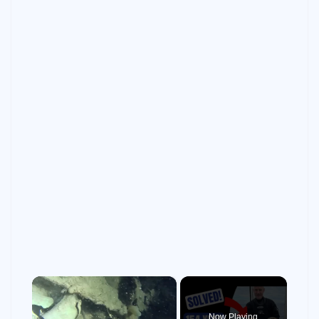
×
Now Playing