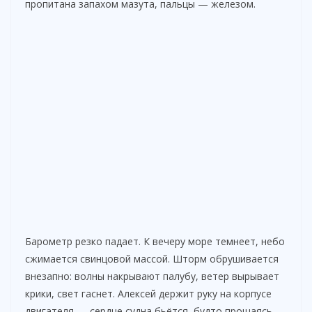
пропитана запахом мазута, пальцы — железом.
Барометр резко падает. К вечеру море темнеет, небо
сжимается свинцовой массой. Шторм обрушивается
внезапно: волны накрывают палубу, ветер вырывает
крики, свет гаснет. Алексей держит руку на корпусе
двигателя — сердце судна бьётся, будто прощаясь.