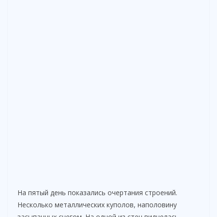
На пятый день показались очертания строений.
Несколько металлических куполов, наполовину
засыпанных снегом. На одной из стен виднелась