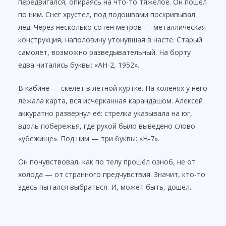
передвигался, опираясь на что-то тяжёлое. Он пошёл
по ним. Снег хрустел, под подошвами поскрипывал
лёд. Через несколько сотен метров — металлическая
конструкция, наполовину утонувшая в насте. Старый
самолёт, возможно разведывательный. На борту
едва читались буквы: «АН-2, 1952».
В кабине — скелет в лётной куртке. На коленях у него
лежала карта, вся исчерканная карандашом. Алексей
аккуратно развернул её: стрелка указывала на юг,
вдоль побережья, где рукой было выведено слово
«убежище». Под ним — три буквы: «Н-7».
Он почувствовал, как по телу прошёл озноб, не от
холода — от странного предчувствия. Значит, кто-то
здесь пытался выбраться. И, может быть, дошёл.