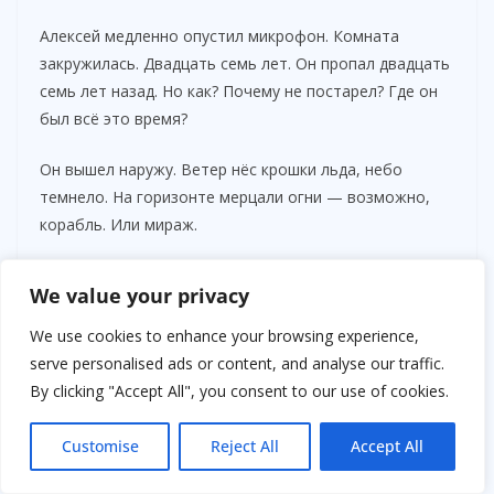
Алексей медленно опустил микрофон. Комната
закружилась. Двадцать семь лет. Он пропал двадцать
семь лет назад. Но как? Почему не постарел? Где он
был всё это время?
Он вышел наружу. Ветер нёс крошки льда, небо
темнело. На горизонте мерцали огни — возможно,
корабль. Или мираж.
Через сутки его подобрали. Судно научной экспедиции
We value your privacy
«Академик Павлов». Моряки приняли его молча — то
ли от растерянности, то ли от страха. Медики
We use cookies to enhance your browsing experience,
осмотрели — тело в порядке, но анализы странные:
serve personalised ads or content, and analyse our traffic.
кожа без следов старения, уровень радиации выше
By clicking "Accept All", you consent to our use of cookies.
нормы, память частично фрагментирована.
Customise
Reject All
Accept All
Когда ему показали газету с датой — 1993 год — он
долго не мог поверить. Мир, который он знал, исчез.