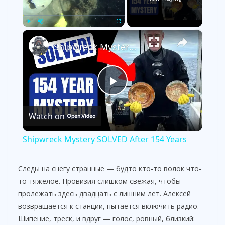
×
Play
Unmute
Fullscreen
Shipwreck Mystery SOLVED After 154 Years
P
Watch on
l
Shipwreck Mystery SOLVED After 154 Years
a
Следы на снегу странные — будто кто-то волок что-
то тяжёлое. Провизия слишком свежая, чтобы
y
пролежать здесь двадцать с лишним лет. Алексей
возвращается к станции, пытается включить радио.
V
Шипение, треск, и вдруг — голос, ровный, близкий: