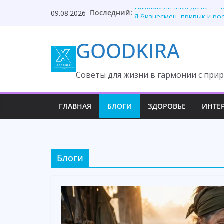
Skip
Последний:
Никаких личных денег — 
09.08.2026
to
Я бизнесмен, привык к ро
Муж ушёл к городской кр
content
GOODKIRA
Свекровь унизила невестк
Молчи, неотесанная колх
Cоветы для жизни в гармонии с прир
ГЛАВНАЯ
БЛОГИ
ЗДОРОВЬЕ
ИНТЕ
Блоги