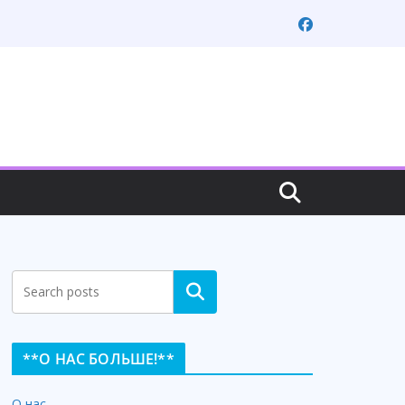
Search
**О НАС БОЛЬШЕ!**
О нас