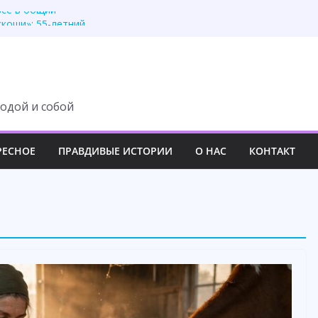
всё в общий
скоши»: 55-летний
асавице, но пожалел
у, но потеряла всё
оза! – орал муж
одой и собой
РЕСНОЕ
ПРАВДИВЫЕ ИСТОРИИ
О НАС
КОНТАКТ