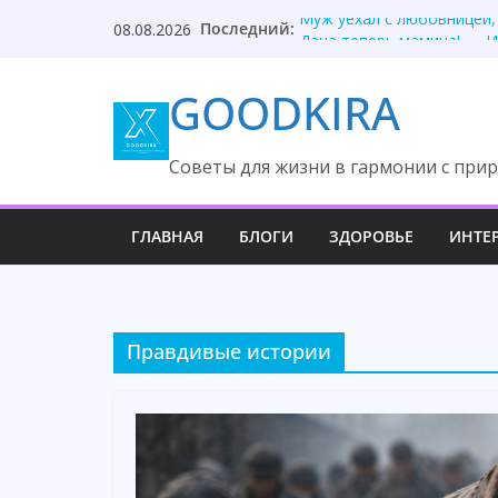
Skip
Последний:
Муж уехал с любовницей,
08.08.2026
to
Дача теперь мамина! — И
Ушёл к беременной любов
content
GOODKIRA
Муж сказал, что квартира
Продала долю в бизнесе и
Cоветы для жизни в гармонии с прир
ГЛАВНАЯ
БЛОГИ
ЗДОРОВЬЕ
ИНТЕ
Правдивые истории