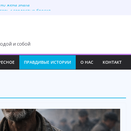
 но жена знала
горь с гордостью бросил
нице, уверенный,
 теперь нужна его
 купила дом за
одой и собой
РЕСНОЕ
ПРАВДИВЫЕ ИСТОРИИ
О НАС
КОНТАКТ