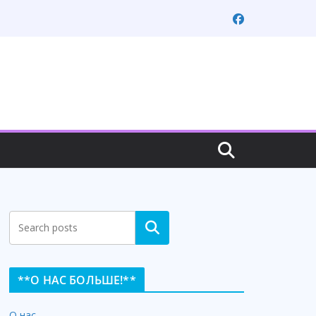
Search
**О НАС БОЛЬШЕ!**
О нас