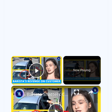
×
Now Playing
Play Video
×
Barista Shatters Customers Car Windscreen With A Hammer