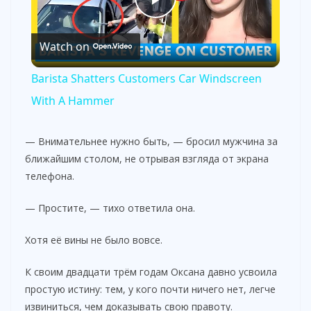
P
Watch on
l
Barista Shatters Customers Car Windscreen
a
With A Hammer
y
— Внимательнее нужно быть, — бросил мужчина за
ближайшим столом, не отрывая взгляда от экрана
телефона.
V
— Простите, — тихо ответила она.
i
Хотя её вины не было вовсе.
d
К своим двадцати трём годам Оксана давно усвоила
простую истину: тем, у кого почти ничего нет, легче
e
извиниться, чем доказывать свою правоту.