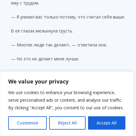
ему с трудом.
— Я унизил вас только потому, что считал себя выше.
В её глазах мелькнула грусть.
— Многие люди так делают, — ответила она.
— Но это не делает меня лучше.
Елена долго смотрела на него, а потом неожиданно
сказала:
We value your privacy
We use cookies to enhance your browsing experience,
— Знаете, что удивило меня больше всего?
serve personalised ads or content, and analyse our traffic.
By clicking "Accept All", you consent to our use of cookies.
Он нахмурился.
— Что?
Customise
Reject All
Accept All