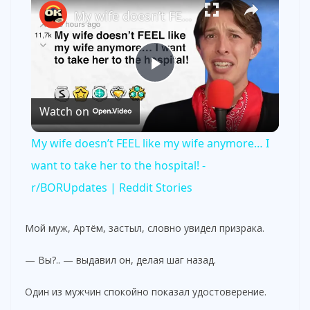
My wife doesn’t FEEL like my wife anymore… I want to take her to the hospital! - r/BORUpdates | Reddit Stories
P
Watch on
l
My wife doesn’t FEEL like my wife anymore… I
a
want to take her to the hospital! -
r/BORUpdates | Reddit Stories
y
Мой муж, Артём, застыл, словно увидел призрака.
V
— Вы?.. — выдавил он, делая шаг назад.
i
Один из мужчин спокойно показал удостоверение.