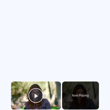
×
Now Playing
Play Video