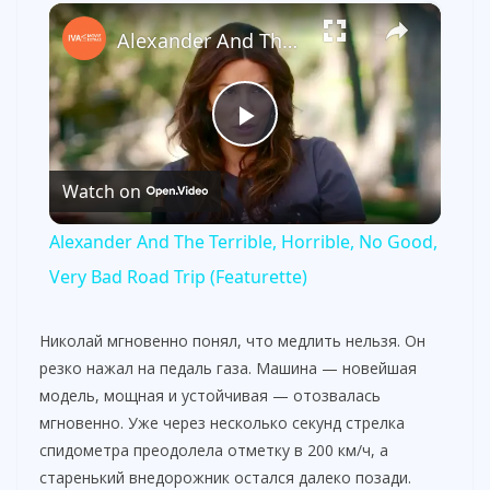
×
Alexander And The Terrible, Horrible, No Good, Very Bad Road Trip (Featurette)
P
Watch on
l
Alexander And The Terrible, Horrible, No Good,
a
Very Bad Road Trip (Featurette)
y
Николай мгновенно понял, что медлить нельзя. Он
резко нажал на педаль газа. Машина — новейшая
модель, мощная и устойчивая — отозвалась
V
мгновенно. Уже через несколько секунд стрелка
спидометра преодолела отметку в 200 км/ч, а
i
старенький внедорожник остался далеко позади.