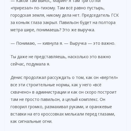
— Какой там вынос, Марин? Я там три сотки
«прирезал» по-тихому. Там всё равно пустырь,
V
городская земля, никому дела нет. Председатель ГСК
за коньяк глаза закрыл. Павильон будет на полтора
метра шире, понимаешь? Это же выручка.
i
— Понимаю, — кивнула я. — Выручка — это важно.
d
Ты даже не представляешь, насколько это важно
сейчас, подумала я.
e
Денис продолжал рассуждать о том, как он «вертел»
o
все эти строительные нормы, как у него «всё
схвачено» в администрации и как он скоро построит
там не просто павильон, а целый комплекс. Он
говорил громко, размахивал руками, и оранжевые
вставки на его кроссовках мелькали перед глазами,
как сигнальные огни.