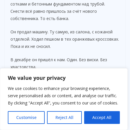
сотками и бетонным фундаментом над трубой.
Снести всё равно пришлось за счёт нового
собственника. То есть банка.
Он продал машину. Ту самую, из салона, с кожаной
отделкой. Ходил пешком в тех оранжевых кроссовках.
Пока и их не сносил.
В декабре он пришёл к нам. Один. Без виски. Без
хвастовства.
Постучал в дверь. Я открыла.
We value your privacy
Он стоял на крыльце. Похудевший. Сгорбленный. Без
We use cookies to enhance your browsing experience,
прежнего лоска.
serve personalised ads or content, and analyse our traffic.
By clicking "Accept All", you consent to our use of cookies.
— Марин… можно воды? — голос хриплый.
Customise
Reject All
Accept All
Я принесла воды. В старой кружке Лады. Он выпил
жадно.