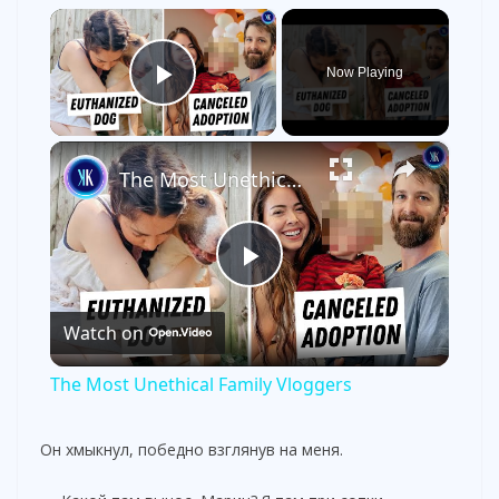
×
Now Playing
Play Video
×
The Most Unethical Family Vloggers
P
Watch on
l
The Most Unethical Family Vloggers
a
Он хмыкнул, победно взглянув на меня.
y