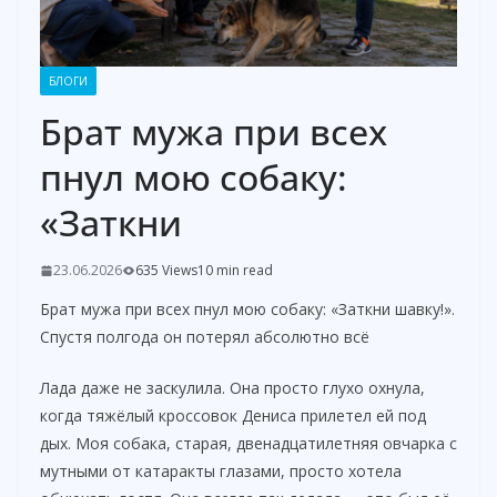
БЛОГИ
Брат мужа при всех
пнул мою собаку:
«Заткни
23.06.2026
635 Views
10 min read
Брат мужа при всех пнул мою собаку: «Заткни шавку!».
Спустя полгода он потерял абсолютно всё
Лада даже не заскулила. Она просто глухо охнула,
когда тяжёлый кроссовок Дениса прилетел ей под
дых. Моя собака, старая, двенадцатилетняя овчарка с
мутными от катаракты глазами, просто хотела