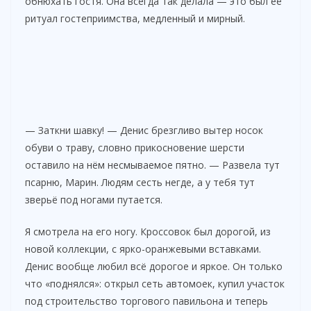
обнюхать гостя. Она всегда так делала — это был её
ритуал гостеприимства, медленный и мирный.
— Заткни шавку! — Денис брезгливо вытер носок
обуви о траву, словно прикосновение шерсти
оставило на нём несмываемое пятно. — Развела тут
псарню, Марин. Людям сесть негде, а у тебя тут
зверьё под ногами путается.
Я смотрела на его ногу. Кроссовок был дорогой, из
новой коллекции, с ярко-оранжевыми вставками.
Денис вообще любил всё дорогое и яркое. Он только
что «поднялся»: открыл сеть автомоек, купил участок
под строительство торгового павильона и теперь