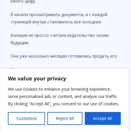
Много цифр.
Я начала просматривать документы, и с каждой
страницей внутри становилось всё холоднее.
Валерия не просто считала издательство своим
будущим.
Она уже несколько месяцев готовилась продать его.
Без моего ведома.
We value your privacy
Через Родриго.
We use cookies to enhance your browsing experience,
Они вели переговоры с международным
serve personalised ads or content, and analyse our traffic.
медиахолдингом из Монтеррея. Сделка
By clicking "Accept All", you consent to our use of cookies.
предусматривала полное поглощение Arriaga с
последующим сокращением редакции и ликвидацией
Customise
Reject All
Accept All
большей части независимых проектов.