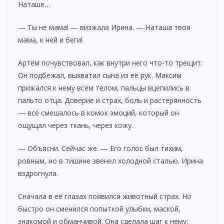
Наташе…
— Ты не мама! — визжала Ирина. — Наташа твоя
мама, к ней и беги!
Артём почувствовал, как внутри него что-то трещит.
Он подбежал, выхватил сына из её рук. Максим
прижался к нему всем телом, пальцы вцепились в
пальто отца. Доверие и страх, боль и растерянность
— всё смешалось в комок эмоций, который он
ощущал через ткань, через кожу.
— Объясни. Сейчас же. — Его голос был тихим,
ровным, но в тишине звенел холодной сталью. Ирина
вздрогнула.
Сначала в её глазах появился животный страх. Но
быстро он сменился попыткой улыбки, маской,
знакомой и обманчивой. Она сделала шаг к нему: