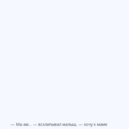
— Ма-ам… — всхлипывал малыш, — хочу к маме