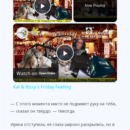
Now Playing
Play Video
×
Kal & Rosy's Friday Feeling
P
Watch on
l
Kal & Rosy's Friday Feeling
a
— С этого момента никто не поднимет руку на тебя,
— сказал он твёрдо. — Никогда.
y
Ирина отступила, её глаза широко раскрылись, но в