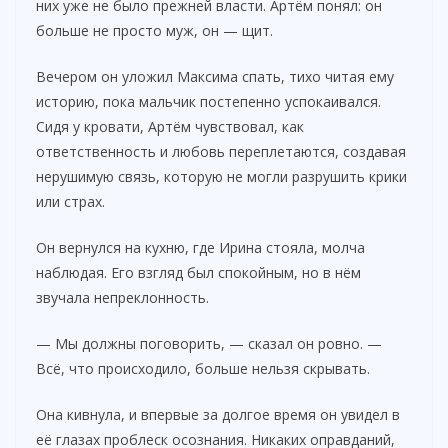
V
них уже не было прежней власти. Артём понял: он
больше не просто муж, он — щит.
i
Вечером он уложил Максима спать, тихо читая ему
историю, пока мальчик постепенно успокаивался.
d
Сидя у кровати, Артём чувствовал, как
ответственность и любовь переплетаются, создавая
нерушимую связь, которую не могли разрушить крики
e
или страх.
o
Он вернулся на кухню, где Ирина стояла, молча
наблюдая. Его взгляд был спокойным, но в нём
звучала непреклонность.
— Мы должны поговорить, — сказал он ровно. —
Всё, что происходило, больше нельзя скрывать.
Она кивнула, и впервые за долгое время он увидел в
её глазах проблеск осознания. Никаких оправданий,