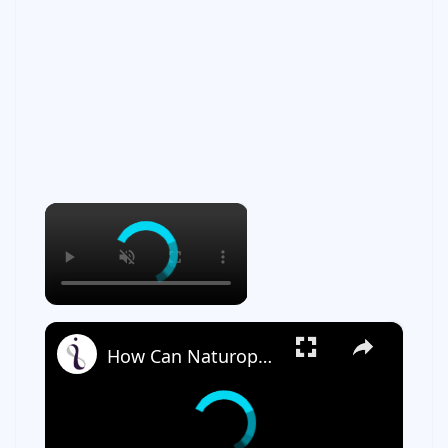
×
×
How Can Naturopathic Medicine Address Our Mental Health?