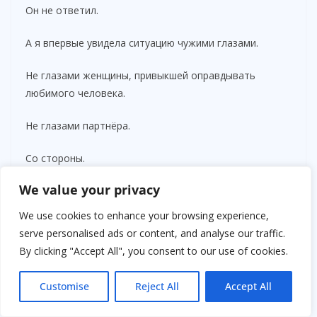
Он не ответил.
А я впервые увидела ситуацию чужими глазами.
Не глазами женщины, привыкшей оправдывать
любимого человека.
Не глазами партнёра.
Со стороны.
We value your privacy
И картина оказалась неприятной.
We use cookies to enhance your browsing experience,
Взрослый мужчина годами высмеивал то, что
serve personalised ads or content, and analyse our traffic.
причиняло близкому человеку страдания.
By clicking "Accept All", you consent to our use of cookies.
После ухода дочери я долго сидела одна.
Customise
Reject All
Accept All
В квартире было тихо.