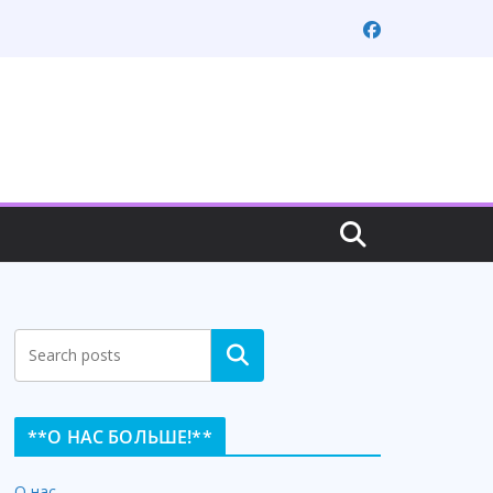
Search
**О НАС БОЛЬШЕ!**
О нас