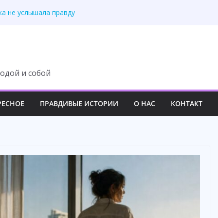
ка не услышала правду
ря анализу ДНК
казался ошибкой
адцать лет брака
а спасла всю семью
одой и собой
РЕСНОЕ
ПРАВДИВЫЕ ИСТОРИИ
О НАС
КОНТАКТ