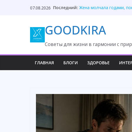
Skip
Последний:
Жена молчала годами, по
07.08.2026
to
Отец нашёл дочь благода
Развод из-за миллиона о
content
GOODKIRA
Правда разрушила девятн
Невестка молчала, правд
Cоветы для жизни в гармонии с прир
ГЛАВНАЯ
БЛОГИ
ЗДОРОВЬЕ
ИНТЕ