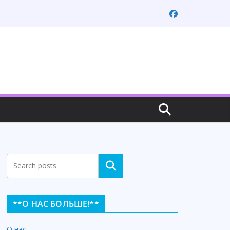
Search
**О НАС БОЛЬШЕ!**
О нас