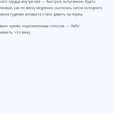
ого сердца внутри неё — быстрое, испуганное, будто
твовал, как по виску медленно скатилась капля холодного
овное гудение аппарата стало давить на нервы.
врач чужим, надломленным голосом. — Либо
нимать, что вижу.