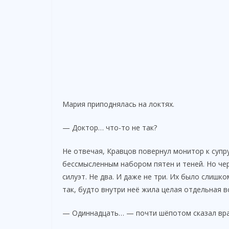
Мария приподнялась на локтях.
— Доктор… что-то не так?
Не отвечая, Кравцов повернул монитор к суп
бессмысленным набором пятен и теней. Но чер
силуэт. Не два. И даже не три. Их было слиш
так, будто внутри неё жила целая отдельная в
— Одиннадцать… — почти шёпотом сказал вра