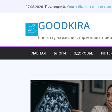
Skip
Последний:
Твой приблудыш не получ
07.08.2026
to
Они забыли, кто оплатил
Один торт изменил судьб
content
GOODKIRA
Она ждала измену, но вс
После унижения невестка
Cоветы для жизни в гармонии с прир
ГЛАВНАЯ
БЛОГИ
ЗДОРОВЬЕ
ИНТЕ