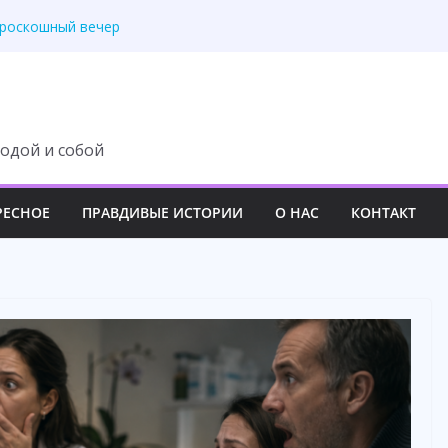
ит с наследства ни
 роскошный вечер
у семьи навсегда
третила правду
 изменила свою жизнь
одой и собой
РЕСНОЕ
ПРАВДИВЫЕ ИСТОРИИ
О НАС
КОНТАКТ