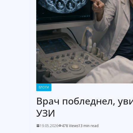
БЛОГИ
Врач побледнел, ув
УЗИ
19.05.2026
478 Views
13 min read