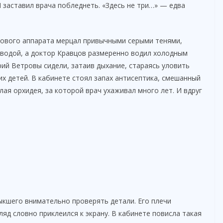
 заставил врача побледнеть. «Здесь не три…» — едва
укового аппарата мерцал привычными серыми тенями,
водой, а доктор Кравцов размеренно водил холодным
ий Ветровы сидели, затаив дыхание, стараясь уловить
х детей. В кабинете стоял запах антисептика, смешанный
ая орхидея, за которой врач ухаживал много лет. И вдруг
ыкшего внимательно проверять детали. Его плечи
ляд словно приклеился к экрану. В кабинете повисла такая