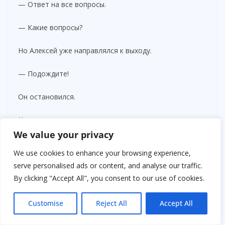
— Ответ на все вопросы.
— Какие вопросы?
Но Алексей уже направлялся к выходу.
— Подождите!
Он остановился.
На секунду.
We value your privacy
— Инга, если хочешь узнать, почему Анатолий
We use cookies to enhance your browsing experience,
Васильевич спас тебя в ту ночь, тебе придётся
serve personalised ads or content, and analyse our traffic.
выяснить, что произошло тридцать лет назад.
By clicking "Accept All", you consent to our use of cookies.
Customise
Reject All
Accept All