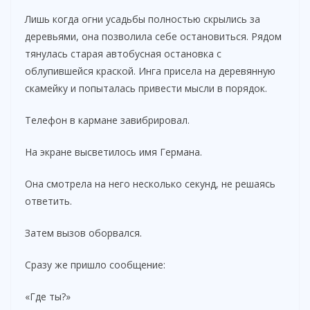
y
Лишь когда огни усадьбы полностью скрылись за
деревьями, она позволила себе остановиться. Рядом
тянулась старая автобусная остановка с
V
облупившейся краской. Инга присела на деревянную
скамейку и попыталась привести мысли в порядок.
i
Телефон в кармане завибрировал.
d
На экране высветилось имя Германа.
e
Она смотрела на него несколько секунд, не решаясь
ответить.
o
Затем вызов оборвался.
Сразу же пришло сообщение:
«Где ты?»