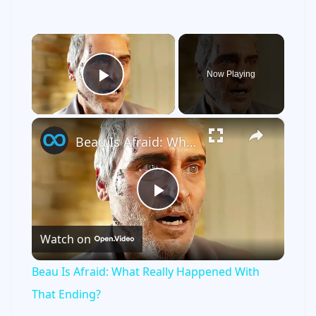
×
Now Playing
Play Video
×
Beau Is Afraid: What Really Happened With That Ending?
P
Watch on
l
Beau Is Afraid: What Really Happened With
a
That Ending?