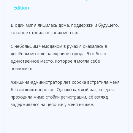
a
Edition
y
В один миг я лишилась дома, поддержки и будущего,
которое строила в своих мечтах.
V
С небольшим чемоданом в руках я оказалась в
дешёвом мотеле на окраине города. Это было
i
единственное место, которое я могла себе
позволить.
d
Женщина-администратор лет сорока встретила меня
без лишних вопросов. Однако каждый раз, когда я
e
проходила мимо стойки регистрации, её взгляд
задерживался на цепочке у меня на шее.
o