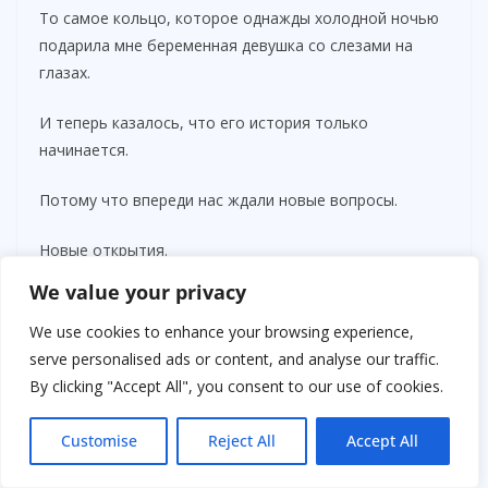
То самое кольцо, которое однажды холодной ночью
подарила мне беременная девушка со слезами на
глазах.
И теперь казалось, что его история только
начинается.
Потому что впереди нас ждали новые вопросы.
Новые открытия.
We value your privacy
Новые встречи.
We use cookies to enhance your browsing experience,
И, возможно, однажды дверь мотеля снова
serve personalised ads or content, and analyse our traffic.
откроется.
By clicking "Accept All", you consent to our use of cookies.
На пороге появится женщина с знакомой улыбкой.
Customise
Reject All
Accept All
И тогда все кусочки этой невероятной истории