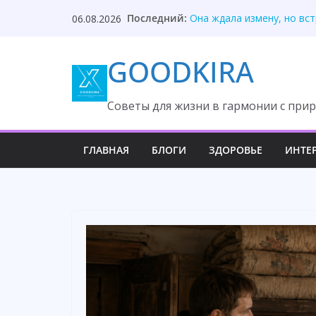
Skip
Последний:
Она ждала измену, но вс
06.08.2026
to
После унижения невестка
Твой приблудыш не получ
content
GOODKIRA
Они забыли, кто оплатил
Один торт изменил судьб
Cоветы для жизни в гармонии с прир
ГЛАВНАЯ
БЛОГИ
ЗДОРОВЬЕ
ИНТЕ