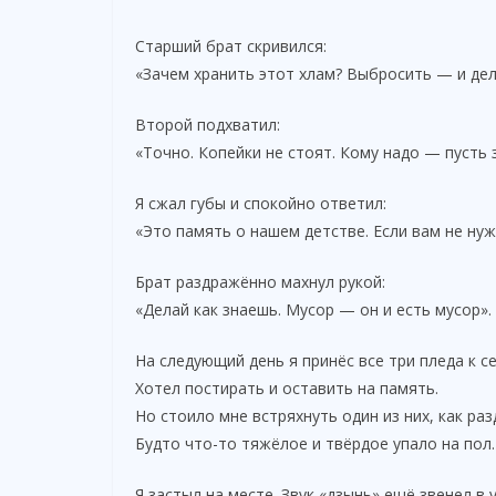
Старший брат скривился:
«Зачем хранить этот хлам? Выбросить — и дел
Второй подхватил:
«Точно. Копейки не стоят. Кому надо — пусть з
Я сжал губы и спокойно ответил:
«Это память о нашем детстве. Если вам не нуж
Брат раздражённо махнул рукой:
«Делай как знаешь. Мусор — он и есть мусор».
На следующий день я принёс все три пледа к се
Хотел постирать и оставить на память.
Но стоило мне встряхнуть один из них, как ра
Будто что-то тяжёлое и твёрдое упало на пол
Я застыл на месте. Звук «дзынь» ещё звенел в