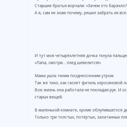
Старшие братья ворчали: «Зачем это барахло?
А я, сам не знаю почему, решил забрать их все.
И тут моя четырёхлетняя дочка ткнула пальцем
«Папа, смотри… плед шевелится!»
Мама ушла тихим позднеосенним утром.
Так же тихо, как гаснет фитиль керосиновой л
Всю жизнь она работала не покладая рук. И о
старых вещей.
В маленькой комнате, кроме облупившегося де
Только три толстых, потёртых, залатанных пл