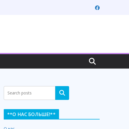
Search
**О НАС БОЛЬШЕ!**
О нас