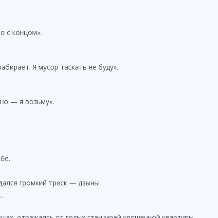
о с концом».
абирает. Я мусор таскать не буду».
но — я возьму».
бе.
здался громкий треск — дзынь!
…
 ушах, отражаясь от голых стен моей крошечной квартиры.