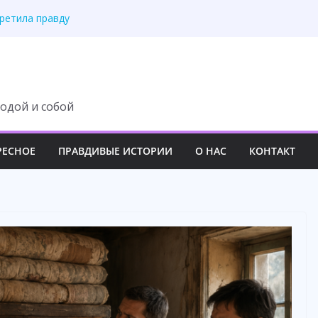
третила правду
 изменила свою жизнь
ит с наследства ни
 роскошный вечер
у семьи навсегда
одой и собой
РЕСНОЕ
ПРАВДИВЫЕ ИСТОРИИ
О НАС
КОНТАКТ