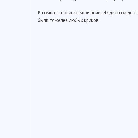
В комнате повисло молчание. Из детской донё
были тяжелее любых криков.