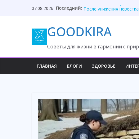
Skip
Последний:
Она ждала измену, но вс
07.08.2026
to
После унижения невестка
Твой приблудыш не получ
content
GOODKIRA
Они забыли, кто оплатил
Один торт изменил судьб
Cоветы для жизни в гармонии с прир
ГЛАВНАЯ
БЛОГИ
ЗДОРОВЬЕ
ИНТЕ