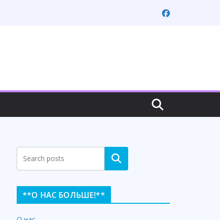
Search
**О НАС БОЛЬШЕ!**
О нас