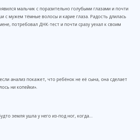
появился мальчик с поразительно голубыми глазами и почти
и с мужем тёмные волосы и карие глаза. Радость длилась
мене, потребовал ДНК-тест и почти сразу уехал к своим
если анализ покажет, что ребёнок не её сына, она сделает
лось ни копейки».
дто земля ушла у него из-под ног, когда…