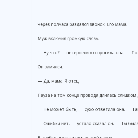
Через полчаса раздался звонок. Его мама.
Муж включил громкую связь.
— Ну что? — нетерпеливо спросила она. — По
Он замялся.
— Да, мама. Я отец.
Пауза на том конце провода длилась слишком 
— Не может быть, — сухо ответила она. — Та
— Ошибки нет, — устало сказал он. — Ты была
В трубке послышался резкий вздох.