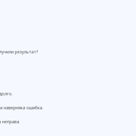
лучили результат?
долго.
м наверняка ошибка.
 неправа.