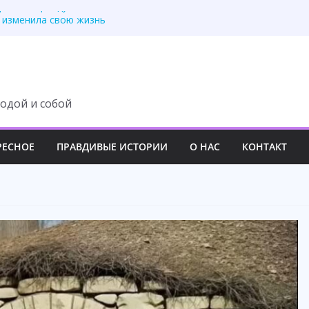
третила правду
 изменила свою жизнь
ит с наследства ни
 роскошный вечер
у семьи навсегда
одой и собой
РЕСНОЕ
ПРАВДИВЫЕ ИСТОРИИ
О НАС
КОНТАКТ