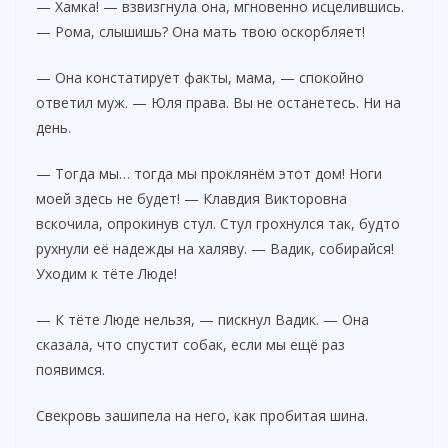
— Хамка! — взвизгнула она, мгновенно исцелившись.
— Рома, слышишь? Она мать твою оскорбляет!
— Она констатирует факты, мама, — спокойно
ответил муж. — Юля права. Вы не останетесь. Ни на
день.
— Тогда мы… тогда мы проклянём этот дом! Ноги
моей здесь не будет! — Клавдия Викторовна
вскочила, опрокинув стул. Стул грохнулся так, будто
рухнули её надежды на халяву. — Вадик, собирайся!
Уходим к тёте Люде!
— К тёте Люде нельзя, — пискнул Вадик. — Она
сказала, что спустит собак, если мы ещё раз
появимся.
Свекровь зашипела на него, как пробитая шина.