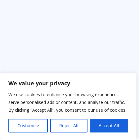
We value your privacy
We use cookies to enhance your browsing experience,
serve personalised ads or content, and analyse our traffic.
By clicking "Accept All", you consent to our use of cookies.
В прихожей стало тихо. Сенатор вернулся из
комнаты, лёг у моих ног и положил голову мне на
Customise
Reject All
Accept All
колено. В его взгляде читалось: «Хозяйка, ты гений».