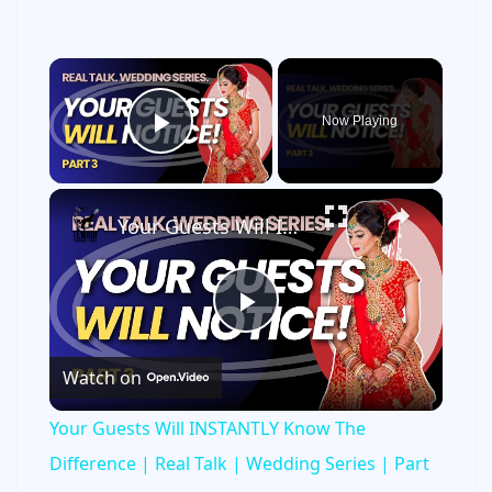
×
Now Playing
Play Video
×
Your Guests Will INSTANTLY Know The Difference | Real Talk | Wedding Series | Part 3
P
Watch on
l
Your Guests Will INSTANTLY Know The
a
Difference | Real Talk | Wedding Series | Part