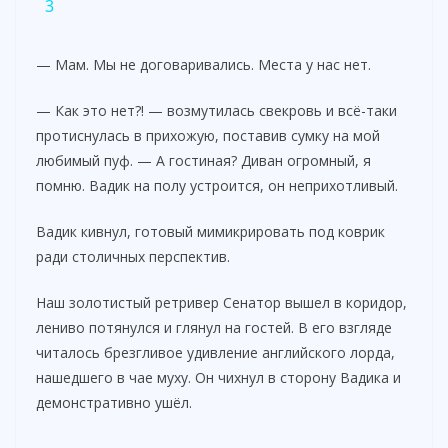
3
y
— Мам. Мы не договаривались. Места у нас нет.
V
— Как это нет?! — возмутилась свекровь и всё-таки
протиснулась в прихожую, поставив сумку на мой
i
любимый пуф. — А гостиная? Диван огромный, я
помню. Вадик на полу устроится, он неприхотливый.
d
Вадик кивнул, готовый мимикрировать под коврик
ради столичных перспектив.
e
Наш золотистый ретривер Сенатор вышел в коридор,
лениво потянулся и глянул на гостей. В его взгляде
o
читалось брезгливое удивление английского лорда,
нашедшего в чае муху. Он чихнул в сторону Вадика и
демонстративно ушёл.